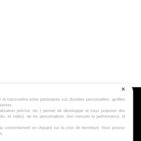
r et transmettre entre partenaires vos données personnelles, qu'elles
Suivez-nous
ntextes.
calisation précise, etc.) permet de développer et vous proposer des
io, et vidéo), de les personnaliser, d'en mesurer la performance, et
s au consentement en cliquant sur la croix de fermeture. Vous pouvez
s.