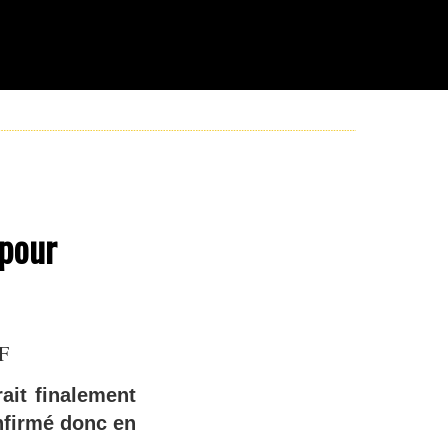
 pour
JF
ait finalement
nfirmé donc en