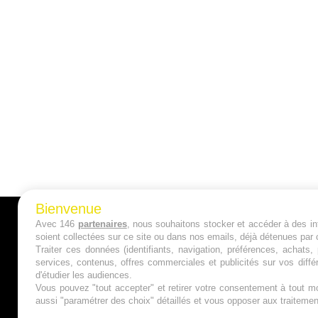
Bienvenue
Avec 146
partenaires
, nous souhaitons stocker et accéder à des inf
A PROPOS
soient collectées sur ce site ou dans nos emails, déjà détenues par 
Traiter ces données (identifiants, navigation, préférences, achats
Qui sommes nous ?
services, contenus, offres commerciales et publicités sur vos diffé
d'étudier les audiences.
Mentions Légales
Vous pouvez "tout accepter" et retirer votre consentement à tout mo
aussi "paramétrer des choix" détaillés et vous opposer aux traitem
Publicité