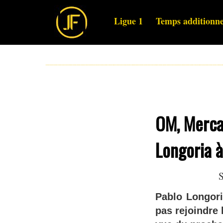
Ligue 1
Temps additionne
OM, Merca
Longoria à
S
Pablo Longori
pas rejoindre