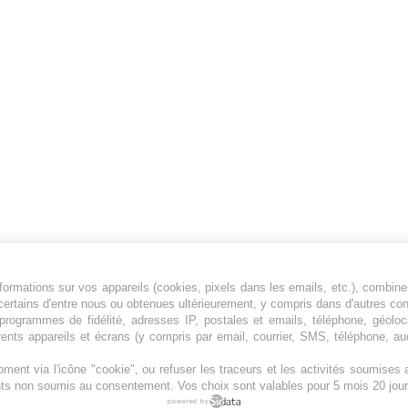
ormations sur vos appareils (cookies, pixels dans les emails, etc.), combine
Jeunesfooteux est un média sportif qui traite
certains d'entre nous ou obtenues ultérieurement, y compris dans d'autres co
principalement de l'actualité de la Ligue 1 et
, programmes de fidélité, adresses IP, postales et emails, téléphone, géolo
rents appareils et écrans (y compris par email, courrier, SMS, téléphone, aud
des grosses actualités de la Ligue 2 et du
football étranger.
ment via l'icône "cookie", ou refuser les traceurs et les activités soumise
Plan du site
|
Syndication
|
Powered by WM
ents non soumis au consentement. Vos choix sont valables pour 5 mois 20 jour
powered by