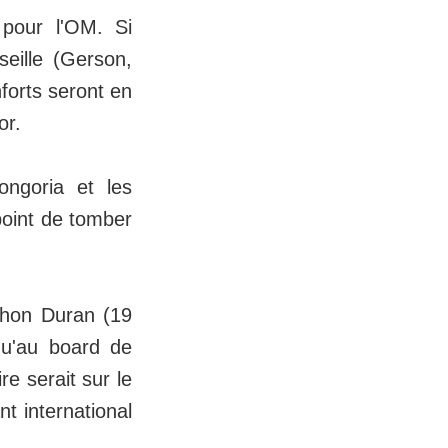
 pour l'OM. Si
seille (Gerson,
forts seront en
or.
ngoria et les
point de tomber
 Jhon Duran (19
qu'au board de
e serait sur le
nt international