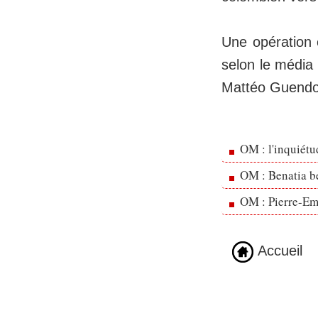
Une opération 
selon le média
Mattéo Guendou
OM : l'inquiét
OM : Benatia b
OM : Pierre-Emi
Accueil