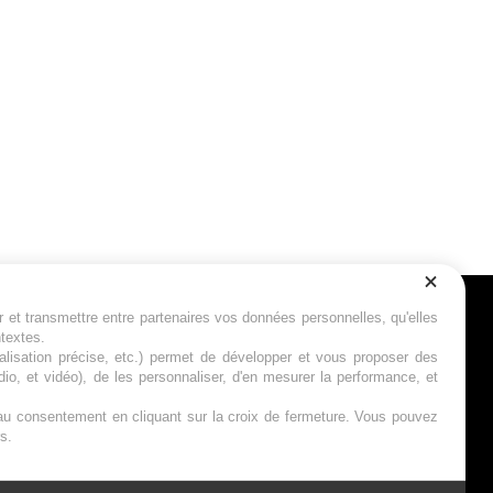
r et transmettre entre partenaires vos données personnelles, qu'elles
Suivez-nous
ntextes.
calisation précise, etc.) permet de développer et vous proposer des
io, et vidéo), de les personnaliser, d'en mesurer la performance, et
s au consentement en cliquant sur la croix de fermeture. Vous pouvez
s.