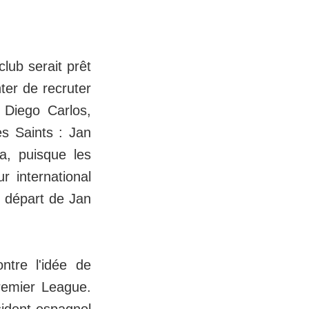
club serait prêt
ter de recruter
 Diego Carlos,
es Saints : Jan
ia, puisque les
r international
e départ de Jan
tre l'idée de
remier League.