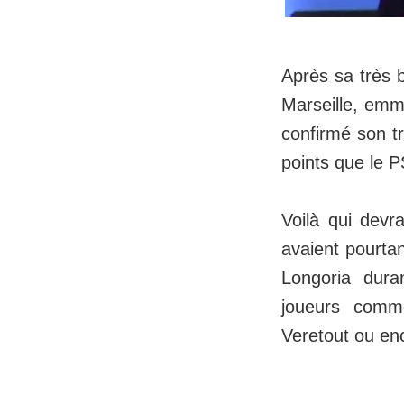
Après sa très b
Marseille, emm
confirmé son t
points que le 
Voilà qui devr
avaient pourta
Longoria dura
joueurs comm
Veretout ou en