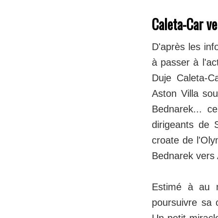
Caleta-Car v
D'après les inf
à passer à l'a
Duje Caleta-C
Aston Villa sou
Bednarek... ce
dirigeants de 
croate de l'Oly
Bednarek vers A
Estimé à au m
poursuivre sa 