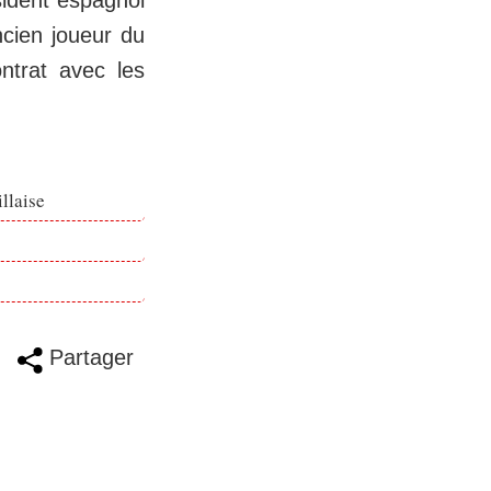
sident espagnol
ncien joueur du
ntrat avec les
llaise
Partager