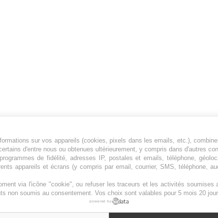
ormations sur vos appareils (cookies, pixels dans les emails, etc.), combine
Jeunesfooteux est un média sportif qui traite
certains d'entre nous ou obtenues ultérieurement, y compris dans d'autres co
principalement de l'actualité de la Ligue 1 et
, programmes de fidélité, adresses IP, postales et emails, téléphone, géolo
rents appareils et écrans (y compris par email, courrier, SMS, téléphone, aud
des grosses actualités de la Ligue 2 et du
football étranger.
ment via l'icône "cookie", ou refuser les traceurs et les activités soumise
Plan du site
|
Syndication
|
Powered by WM
ents non soumis au consentement. Vos choix sont valables pour 5 mois 20 jour
powered by