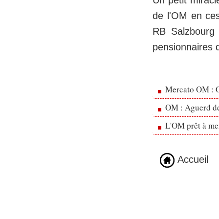
Un petit miracl
de l'OM en ces
RB Salzbourg 
pensionnaires d
Mercato OM : Ol
OM : Aguerd de 
L'OM prêt à men
Accueil