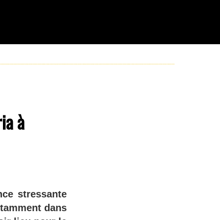
ia à
ce stressante
notamment dans