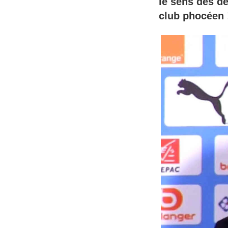
le sens des dé
club phocéen 