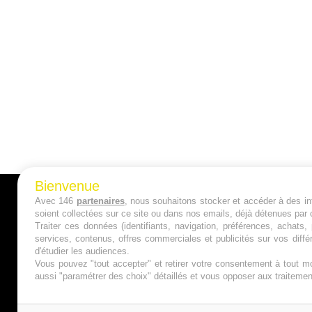
Bienvenue
Avec 146
partenaires
, nous souhaitons stocker et accéder à des inf
A PROPOS
soient collectées sur ce site ou dans nos emails, déjà détenues par 
Traiter ces données (identifiants, navigation, préférences, achats
Qui sommes nous ?
services, contenus, offres commerciales et publicités sur vos diffé
d'étudier les audiences.
Mentions Légales
Vous pouvez "tout accepter" et retirer votre consentement à tout mo
aussi "paramétrer des choix" détaillés et vous opposer aux traitem
Publicité