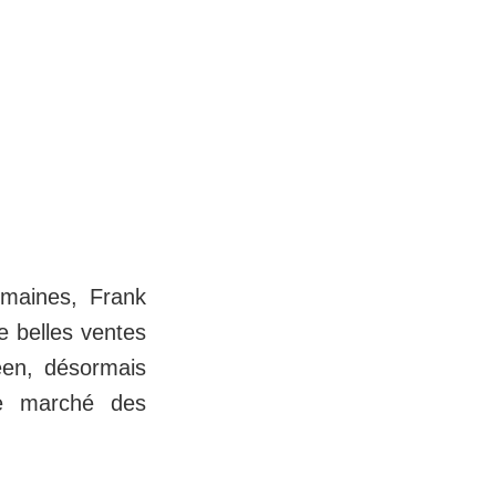
emaines, Frank
e belles ventes
éen, désormais
de marché des