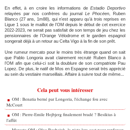
En effet, à en croire les informations de
Estadio Deportivo
relayées par nos confrères du journal
Le Phocéen
, Ruben
Blanco (27 ans, 1m88), qui n'est apparu qu'à trois reprises en
Ligue 1 sous le maillot de l'OM depuis le début de cet exercice
2022-2023, ne serait pas satisfait de son temps de jeu chez les
pensionnaires de l'Orange Vélodrome et le gardien espagnol
songerait déjà à un retour au Celta Vigo à la fin de son prêt.
Une rumeur mercato pour le moins très étrange quand on sait
que Pablo Longoria avait clairement recruté Ruben Blanco à
l'OM afin que celui-ci soit la doublure de son compatriote Pau
Lopez. De plus, le natif de Mos en Espagne serait très apprécié
au sein du vestiaire marseillais. Affaire à suivre tout de même...
Cela peut vous intéresser
OM : Benatia berné par Longoria, l'échange fou avec
McCourt
OM : Pierre-Emile Hojbjerg finalement bradé ? Besiktas à
l'affût
Mercato OM : Oleg Reabciuk, la piste low cost pour renforcer