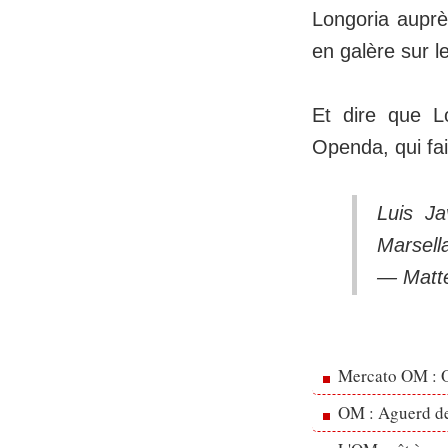
Longoria auprè
en galère sur l
Et dire que Lo
Openda, qui fa
Luis Ja
Marsell
— Matt
Mercato OM : Ol
OM : Aguerd de 