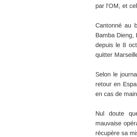
par l'OM, et ce
Cantonné au b
Bamba Dieng, L
depuis le 8 oc
quitter Marseill
Selon le journa
retour en Espag
en cas de main
Nul doute que
mauvaise opérat
récupère sa mis