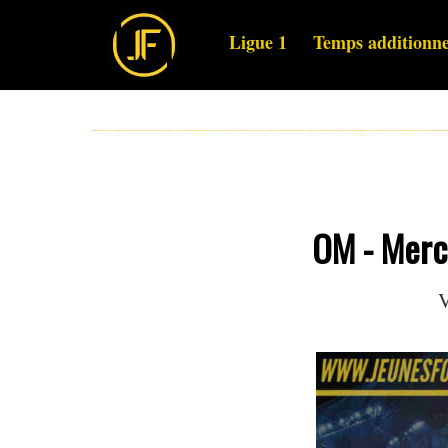
Ligue 1
Temps additionne
OM - Merca
V