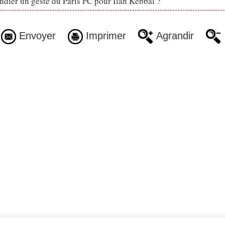
dier un geste du Paris FC pour Ilan Kebbal ?
Envoyer
Imprimer
Agrandir