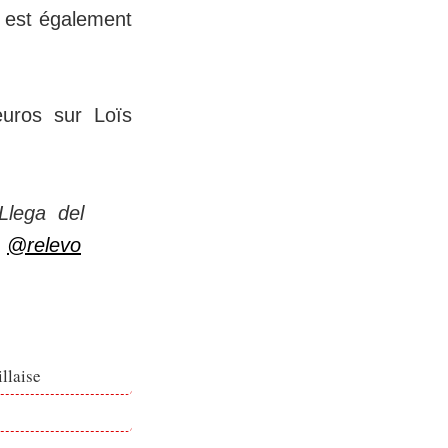
l est également
euros sur Loïs
Llega del
.
@relevo
llaise