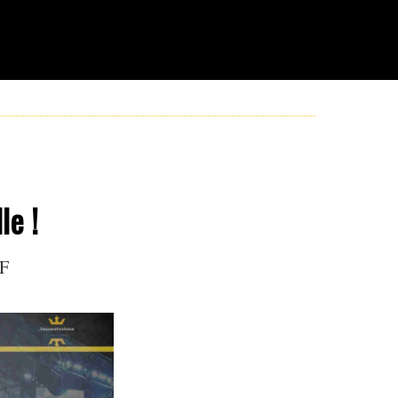
le !
JF