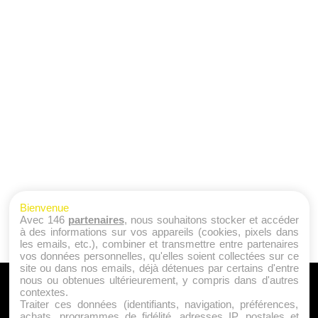
Bienvenue
Avec 146
partenaires
, nous souhaitons stocker et accéder
à des informations sur vos appareils (cookies, pixels dans
les emails, etc.), combiner et transmettre entre partenaires
vos données personnelles, qu'elles soient collectées sur ce
site ou dans nos emails, déjà détenues par certains d'entre
nous ou obtenues ultérieurement, y compris dans d'autres
A PROPOS
contextes.
Traiter ces données (identifiants, navigation, préférences,
Qui sommes nous ?
achats, programmes de fidélité, adresses IP, postales et