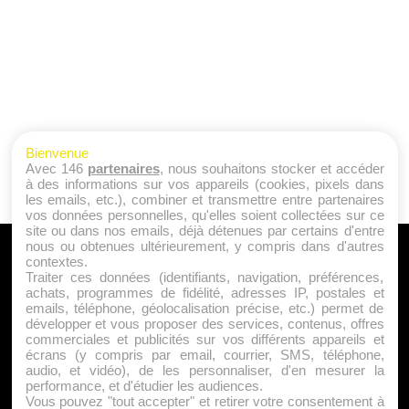
Bienvenue
Avec 146
partenaires
, nous souhaitons stocker et accéder
à des informations sur vos appareils (cookies, pixels dans
les emails, etc.), combiner et transmettre entre partenaires
vos données personnelles, qu'elles soient collectées sur ce
site ou dans nos emails, déjà détenues par certains d'entre
nous ou obtenues ultérieurement, y compris dans d'autres
A PROPOS
contextes.
Traiter ces données (identifiants, navigation, préférences,
Qui sommes nous ?
achats, programmes de fidélité, adresses IP, postales et
emails, téléphone, géolocalisation précise, etc.) permet de
Mentions Légales
développer et vous proposer des services, contenus, offres
Publicité
commerciales et publicités sur vos différents appareils et
écrans (y compris par email, courrier, SMS, téléphone,
Politique de Cookies
audio, et vidéo), de les personnaliser, d'en mesurer la
Contact
performance, et d'étudier les audiences.
Vous pouvez "tout accepter" et retirer votre consentement à