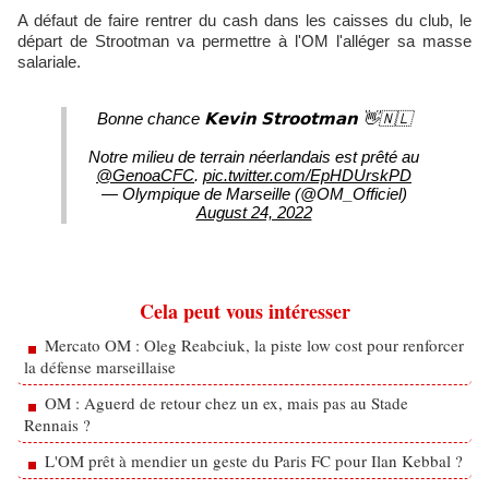
A défaut de faire rentrer du cash dans les caisses du club, le
départ de Strootman va permettre à l'OM l'alléger sa masse
salariale.
Bonne chance 𝗞𝗲𝘃𝗶𝗻 𝗦𝘁𝗿𝗼𝗼𝘁𝗺𝗮𝗻 👋🇳🇱
Notre milieu de terrain néerlandais est prêté au
@GenoaCFC
.
pic.twitter.com/EpHDUrskPD
— Olympique de Marseille (@OM_Officiel)
August 24, 2022
Cela peut vous intéresser
Mercato OM : Oleg Reabciuk, la piste low cost pour renforcer
la défense marseillaise
OM : Aguerd de retour chez un ex, mais pas au Stade
Rennais ?
L'OM prêt à mendier un geste du Paris FC pour Ilan Kebbal ?