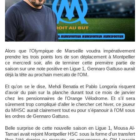
Alors que l'Olympique de Marseille voudra impérativement
prendre les trois points lors de son déplacement à Montpellier
ce mercredi soir, afin de terminer cette première partie de
saison sur une note positive en Ligue 1, Gennaro Gattuso aurait
déjà la tête au prochain mercato de l'OM.
Et qu'on se le dise, Mehdi Benatia et Pablo Longoria risquent
d'avoir du pain sur la planche durant tout ce mois de janvier
chez les pensionnaires de l'Orange Vélodrome. Et s'il sera
sûrement trop compliqué d'aller le chercher cet hiver, ce joueur
du MHSC aurait clairement tout eu pour s'épanouir à l'OM sous
les ordres de Gennaro Gattuso.
Belle surprise de cette nouvelle saison en Ligue 1, Mousa Al-
Tamari avait rejoint Montpellier HSC sous la forme d'un transfert
libre l'été dernier au mercato, en provenance de OH Louvain