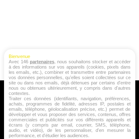
Bienvenue
Avec 146
partenaires
, nous souhaitons stocker et accéder
à des informations sur vos appareils (cookies, pixels dans
les emails, etc.), combiner et transmettre entre partenaires
vos données personnelles, qu'elles soient collectées sur ce
site ou dans nos emails, déjà détenues par certains d'entre
nous ou obtenues ultérieurement, y compris dans d'autres
A PROPOS
contextes.
Traiter ces données (identifiants, navigation, préférences,
Qui sommes nous ?
achats, programmes de fidélité, adresses IP, postales et
emails, téléphone, géolocalisation précise, etc.) permet de
Mentions Légales
développer et vous proposer des services, contenus, offres
Publicité
commerciales et publicités sur vos différents appareils et
écrans (y compris par email, courrier, SMS, téléphone,
Politique de Cookies
audio, et vidéo), de les personnaliser, d'en mesurer la
Contact
performance, et d'étudier les audiences.