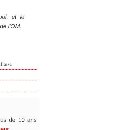
ol, et le
de l’OM.
llaise
plus de 10 ans
teur