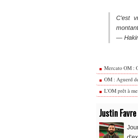
C’est v
montant
— Haki
Mercato OM : Ol
OM : Aguerd de 
L'OM prêt à men
Justin Favre
Jou
d'ex