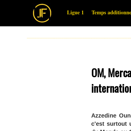
Ligue 1
Temps additionne
OM, Mercat
internatio
Azzedine Ouna
c'est surtout 