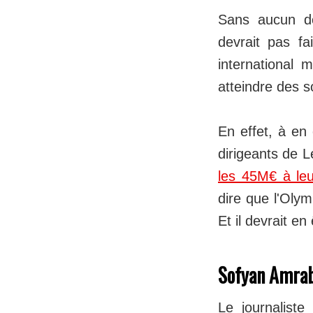
Sans aucun do
devrait pas fa
international
atteindre des 
En effet, à en 
dirigeants de L
les 45M€ à le
dire que l'Olym
Et il devrait 
Sofyan Amraba
Le journaliste