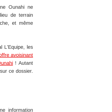
ine Ounahi ne
ieu de terrain
lèche, et même
l L'Equipe, les
offre avoisinant
Ounahi
! Autant
sur ce dossier.
ne information