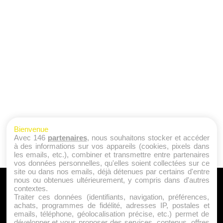
Bienvenue
Avec 146
partenaires
, nous souhaitons stocker et accéder
à des informations sur vos appareils (cookies, pixels dans
les emails, etc.), combiner et transmettre entre partenaires
vos données personnelles, qu'elles soient collectées sur ce
site ou dans nos emails, déjà détenues par certains d'entre
nous ou obtenues ultérieurement, y compris dans d'autres
A PROPOS
contextes.
Traiter ces données (identifiants, navigation, préférences,
Qui sommes nous ?
achats, programmes de fidélité, adresses IP, postales et
emails, téléphone, géolocalisation précise, etc.) permet de
Mentions Légales
développer et vous proposer des services, contenus, offres