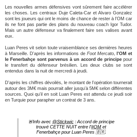
Les nouvelles armes défensives vont sûrement faire accélérer
les choses. Les centraux Duje Caleta-Car et Alvaro Gonzalez
sont les joueurs qui ont le moins de chance de rester à l'OM car
ils ne font pas partie des plans du nouveau coach Igor Tudor.
Mais un autre défenseur va finalement faire ses valises avant
eux.
Luan Peres vit selon toute vraisemblance ses dernières heures
à Marseille. D'après les informations de
Foot Mercato
,
l'OM et
le Fenerbahçe sont parvenus à un accord de principe
pour
le transfert du défenseur brésilien. Les deux clubs se sont
entendus dans la nuit de mercredi à jeudi.
D'après les chiffres dévoilés, le montant de l'opération tournerait
autour des 3M€ mais pourrait aller jusqu'à 5M€ selon différentes
sources. Quoi qu'il en soit Luan Peres est attendu ce jeudi soir
en Turquie pour parapher un contrat de 3 ans.
🚨Info avec
@Stickwic
: Accord de principe
trouvé CETTE NUIT entre l'
#OM
et
Fenerbahçe pour Luan Peres 🇧🇷.