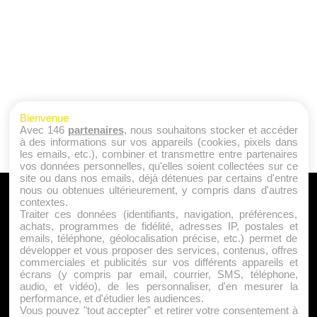
Bienvenue
Avec 146
partenaires
, nous souhaitons stocker et accéder
à des informations sur vos appareils (cookies, pixels dans
les emails, etc.), combiner et transmettre entre partenaires
vos données personnelles, qu'elles soient collectées sur ce
site ou dans nos emails, déjà détenues par certains d'entre
nous ou obtenues ultérieurement, y compris dans d'autres
A PROPOS
contextes.
Traiter ces données (identifiants, navigation, préférences,
Qui sommes nous ?
achats, programmes de fidélité, adresses IP, postales et
emails, téléphone, géolocalisation précise, etc.) permet de
Mentions Légales
développer et vous proposer des services, contenus, offres
Publicité
commerciales et publicités sur vos différents appareils et
écrans (y compris par email, courrier, SMS, téléphone,
Politique de Cookies
audio, et vidéo), de les personnaliser, d'en mesurer la
Contact
performance, et d'étudier les audiences.
Vous pouvez "tout accepter" et retirer votre consentement à