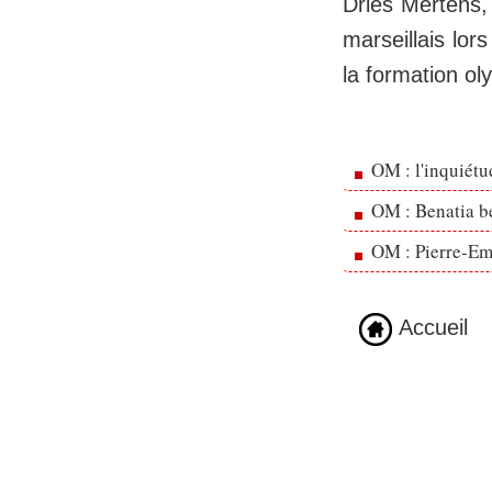
Dries Mertens, 
marseillais lo
la formation ol
OM : l'inquiét
OM : Benatia b
OM : Pierre-Emi
Accueil