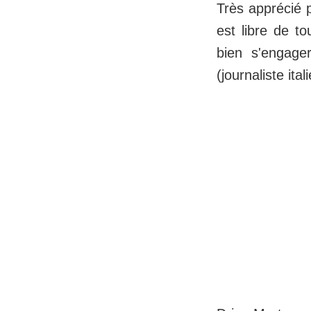
Très apprécié p
est libre de t
bien s'engage
(journaliste ita