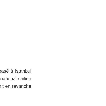
 basé à Istanbul
ational chilien
ait en revanche