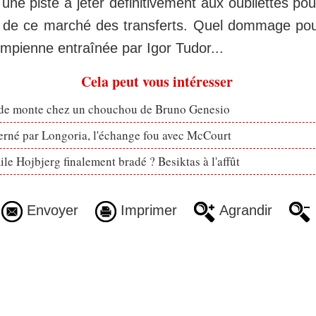
une piste à jeter définitivement aux oubliettes pou
rs de ce marché des transferts. Quel dommage pou
ympienne entraînée par Igor Tudor...
Cela peut vous intéresser
ude monte chez un chouchou de Bruno Genesio
erné par Longoria, l'échange fou avec McCourt
le Hojbjerg finalement bradé ? Besiktas à l'affût
Envoyer
Imprimer
Agrandir