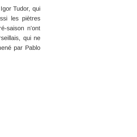
 Igor Tudor, qui
si les piètres
é-saison n'ont
eillais, qui ne
mené par Pablo