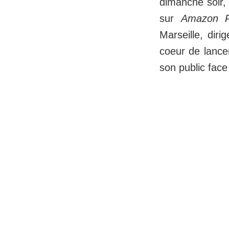
dimanche soir,
sur
Amazon P
Marseille, dir
coeur de lance
son public fac