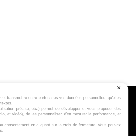
r et transmettre entre partenaires vos données personnelles, qu'elles
Suivez-nous
ntextes.
calisation précise, etc.) permet de développer et vous proposer des
io, et vidéo), de les personnaliser, d'en mesurer la performance, et
s au consentement en cliquant sur la croix de fermeture. Vous pouvez
s.