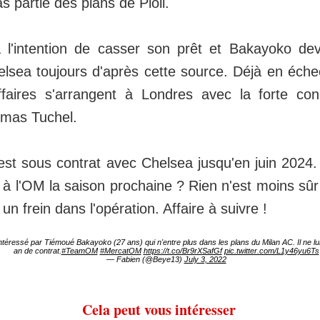
as partie des plans de Pioli.
l'intention de casser son prêt et Bakayoko devr
lsea toujours d'après cette source. Déjà en échec
ffaires s'arrangent à Londres avec la forte co
homas Tuchel.
 est sous contrat avec Chelsea jusqu'en juin 2024. 
é à l'OM la saison prochaine ? Rien n'est moins sûr
un frein dans l'opération. Affaire à suivre !
ntéressé par Tiémoué Bakayoko (27 ans) qui n'entre plus dans les plans du Milan AC. Il ne lui
an de contrat.
#TeamOM
#MercatOM
https://t.co/Br9rXSafGf
pic.twitter.com/L1y46yu6Ts
— Fabien (@Beye13)
July 3, 2022
Cela peut vous intéresser