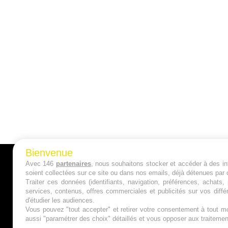
Bienvenue
Avec 146
partenaires
, nous souhaitons stocker et accéder à des inf
A PROPOS
soient collectées sur ce site ou dans nos emails, déjà détenues par 
Traiter ces données (identifiants, navigation, préférences, achats
Qui sommes nous ?
services, contenus, offres commerciales et publicités sur vos diffé
d'étudier les audiences.
Mentions Légales
Vous pouvez "tout accepter" et retirer votre consentement à tout mo
aussi "paramétrer des choix" détaillés et vous opposer aux traitem
Publicité