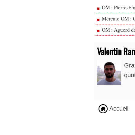
OM : Pierre-Emi
Mercato OM : Ol
OM : Aguerd de 
Valentin Ra
Gra
quot
Accueil