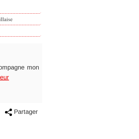
llaise
accompagne mon
teur
Partager