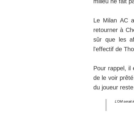
milieu ne fait p
Le Milan AC a 
retourner à Che
sûr que les a
l'effectif de T
Pour rappel, il
de le voir prêt
du joueur reste 
L'OM serait i