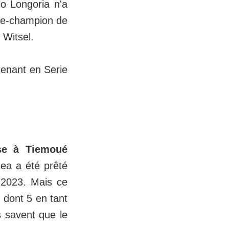
o Longoria n'a
vice-champion de
 Witsel.
 menant en Serie
sse à Tiemoué
sea a été prêté
n 2023. Mais ce
 dont 5 en tant
ls savent que le