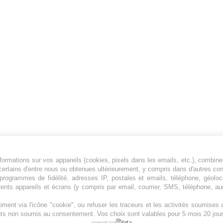
ormations sur vos appareils (cookies, pixels dans les emails, etc.), combine
Jeunesfooteux est un média sportif qui traite
certains d'entre nous ou obtenues ultérieurement, y compris dans d'autres co
principalement de l'actualité de la Ligue 1 et
, programmes de fidélité, adresses IP, postales et emails, téléphone, géolo
rents appareils et écrans (y compris par email, courrier, SMS, téléphone, aud
des grosses actualités de la Ligue 2 et du
football étranger.
ment via l'icône "cookie", ou refuser les traceurs et les activités soumise
Plan du site
|
Syndication
|
Powered by WM
ents non soumis au consentement. Vos choix sont valables pour 5 mois 20 jour
powered by