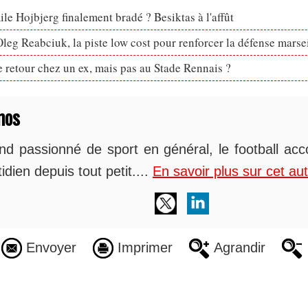
le Hojbjerg finalement bradé ? Besiktas à l'affût
eg Reabciuk, la piste low cost pour renforcer la défense marsei
retour chez un ex, mais pas au Stade Rennais ?
mos
nd passionné de sport en général, le football 
idien depuis tout petit....
En savoir plus sur cet au
Envoyer
Imprimer
Agrandir