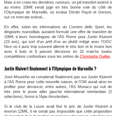
Mais à en croire les dernières rumeurs, un joli transfert estimé à
au moins 10M€ serait jugé en très bonne voie du côté de
l'Olympique de Marseille, où évolue Dimitri Payet et Gerson,
sur ce mercato estival...
En effet, selon les informations du
Corriere dello Sport
, les
dirigeants marseillais auraient formulé une offre de transfert de
10M€ à leurs homologues de l'AS Rome pour Justin Kluivert
(23 ans), qui sort d'un prêt d'un an plutôt mitigé avec l'OGC
Nice où il aura trop souvent alterné le très bon et le moins bon
avec 6 buts et 6 passes décisives en 31 matchs toutes
compétitions confondues sous les ordres de
Christophe Galtier
.
Justin Kluivert finalement à l'Olympique de Marseille ?
José Mourinho ne compterait finalement pas sur Justin Kluivert
à l'AS Rome pour cette nouvelle saison, et l'OM aurait ainsi en
profiter pour devancer, entre autres, l'AS Monaco qui suit de
très près le jeune ailier gauche international néerlandais (2
sélections), formé à l'Ajax Amsterdam.
Si le club de la Louve avait fixé le prix de Justin Kluivert à
environ 12M€, il ne serait pas impossible que cette proposition