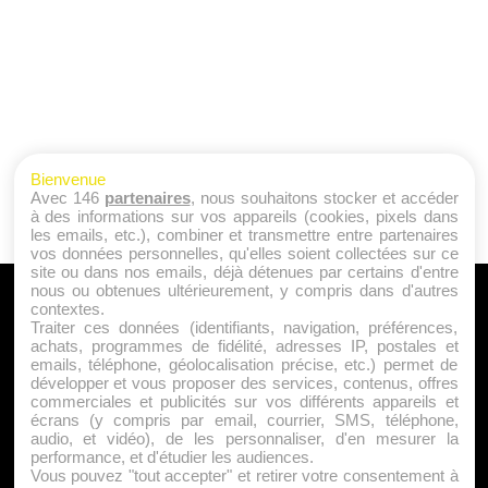
Bienvenue
Avec 146
partenaires
, nous souhaitons stocker et accéder
à des informations sur vos appareils (cookies, pixels dans
les emails, etc.), combiner et transmettre entre partenaires
vos données personnelles, qu'elles soient collectées sur ce
site ou dans nos emails, déjà détenues par certains d'entre
nous ou obtenues ultérieurement, y compris dans d'autres
A PROPOS
contextes.
Traiter ces données (identifiants, navigation, préférences,
Qui sommes nous ?
achats, programmes de fidélité, adresses IP, postales et
emails, téléphone, géolocalisation précise, etc.) permet de
Mentions Légales
développer et vous proposer des services, contenus, offres
Publicité
commerciales et publicités sur vos différents appareils et
écrans (y compris par email, courrier, SMS, téléphone,
Politique de Cookies
audio, et vidéo), de les personnaliser, d'en mesurer la
Contact
performance, et d'étudier les audiences.
Vous pouvez "tout accepter" et retirer votre consentement à