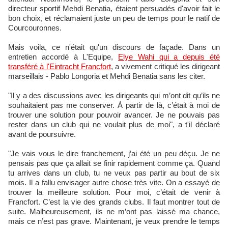
directeur sportif Mehdi Benatia, étaient persuadés d'avoir fait le
bon choix, et réclamaient juste un peu de temps pour le natif de
Courcouronnes.
Mais voila, ce n'était qu'un discours de façade. Dans un
entretien accordé à L'Equipe,
Elye Wahi qui a depuis été
transféré à l'Eintracht Francfort
, a vivement critiqué les dirigeant
marseillais - Pablo Longoria et Mehdi Benatia sans les citer.
"Il y a des discussions avec les dirigeants qui m’ont dit qu’ils ne
souhaitaient pas me conserver. À partir de là, c’était à moi de
trouver une solution pour pouvoir avancer. Je ne pouvais pas
rester dans un club qui ne voulait plus de moi", a t'il déclaré
avant de poursuivre.
"Je vais vous le dire franchement, j’ai été un peu déçu. Je ne
pensais pas que ça allait se finir rapidement comme ça. Quand
tu arrives dans un club, tu ne veux pas partir au bout de six
mois. Il a fallu envisager autre chose très vite. On a essayé de
trouver la meilleure solution. Pour moi, c’était de venir à
Francfort. C’est la vie des grands clubs. Il faut montrer tout de
suite. Malheureusement, ils ne m’ont pas laissé ma chance,
mais ce n’est pas grave. Maintenant, je veux prendre le temps