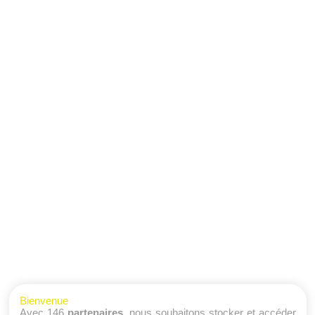
Bienvenue
Avec 146
partenaires
, nous souhaitons stocker et accéder