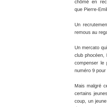
chômé en recr
que Pierre-Emil
Un recrutemen
remous au regar
Un mercato qui 
club phocéen, R
compenser le 
numéro 9 pour
Mais malgré ce
certains jeune
coup, un jeune 