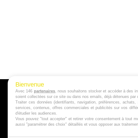
Bienvenue
Avec 146
partenaires
, nous souhaitons stocker et accéder à des inf
A PROPOS
soient collectées sur ce site ou dans nos emails, déjà détenues par 
Traiter ces données (identifiants, navigation, préférences, achats
Qui sommes nous ?
services, contenus, offres commerciales et publicités sur vos diffé
d'étudier les audiences.
Mentions Légales
Vous pouvez "tout accepter" et retirer votre consentement à tout mo
aussi "paramétrer des choix" détaillés et vous opposer aux traitem
Publicité