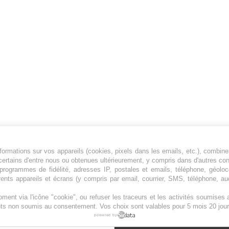
ormations sur vos appareils (cookies, pixels dans les emails, etc.), combine
Jeunesfooteux est un média sportif qui traite
certains d'entre nous ou obtenues ultérieurement, y compris dans d'autres co
principalement de l'actualité de la Ligue 1 et
, programmes de fidélité, adresses IP, postales et emails, téléphone, géolo
rents appareils et écrans (y compris par email, courrier, SMS, téléphone, aud
des grosses actualités de la Ligue 2 et du
football étranger.
ment via l'icône "cookie", ou refuser les traceurs et les activités soumise
Plan du site
|
Syndication
|
Powered by WM
ents non soumis au consentement. Vos choix sont valables pour 5 mois 20 jour
powered by