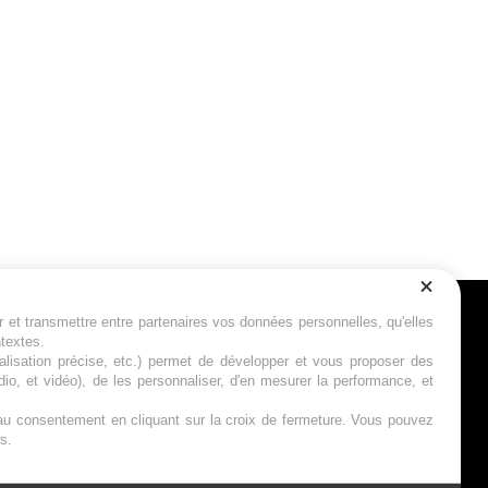
r et transmettre entre partenaires vos données personnelles, qu'elles
Suivez-nous
ntextes.
calisation précise, etc.) permet de développer et vous proposer des
io, et vidéo), de les personnaliser, d'en mesurer la performance, et
s au consentement en cliquant sur la croix de fermeture. Vous pouvez
s.