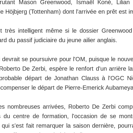
utant Mason Greenwood, Ismaël Koné, Lilian B
e Höjbjerg (Tottenham) dont l'arrivée en prêt est 
t très intelligent même si le dossier Greenwoo
d du passif judiciaire du jeune ailier anglais.
devrait se poursuivre pour l'OM, puisque le nouve
oberto De Zerbi, espère le renfort d'un arrière lat
probable départ de Jonathan Clauss à l'OGC Nic
 compenser le départ de Pierre-Emerick Aubamey
s nombreuses arrivées, Roberto De Zerbi compte
s du centre de formation, l'occasion de se mont
qui s'est fait remarquer la saison dernière, pourra