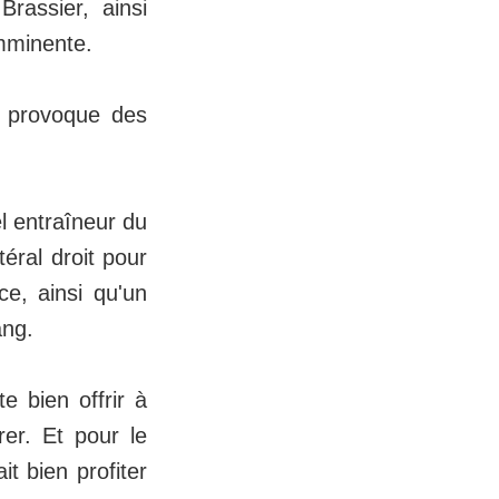
rassier, ainsi
imminente.
d provoque des
l entraîneur du
éral droit pour
e, ainsi qu'un
ang.
 bien offrir à
rer. Et pour le
it bien profiter