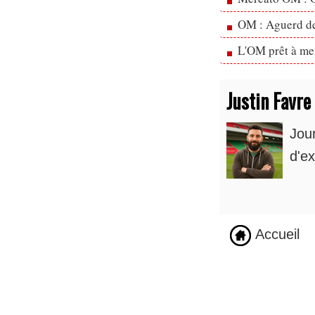
OM : Aguerd de 
L'OM prêt à men
Justin Favre
Jou
d'ex
Accueil