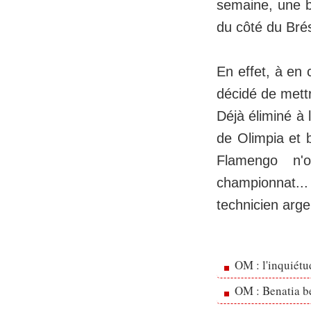
semaine, une b
du côté du Brés
En effet, à en 
décidé de mettr
Déjà éliminé à 
de Olimpia et b
Flamengo n'
championnat...
technicien arge
OM : l'inquiét
OM : Benatia b