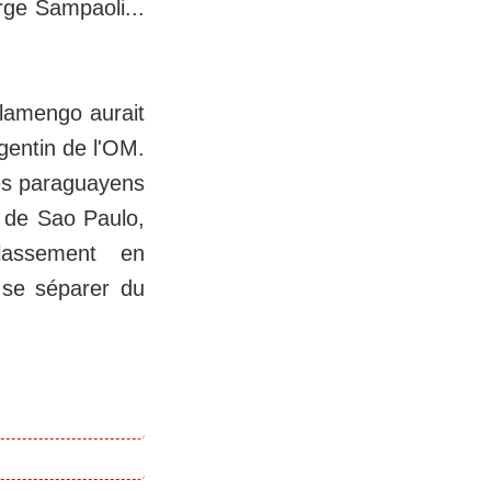
ge Sampaoli...
 Flamengo aurait
rgentin de l'OM.
les paraguayens
l de Sao Paulo,
lassement en
à se séparer du