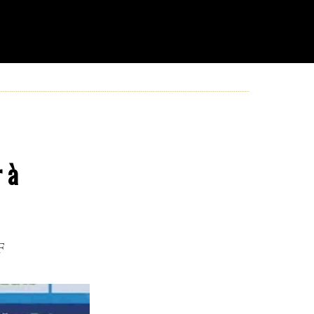
r à
F