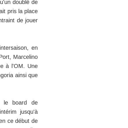
qu'un doublé de
t pris la place
traint de jouer
intersaison, en
-Port, Marcelino
ure à l'OM. Une
goria ainsi que
r le board de
ntérim jusqu'à
en ce début de