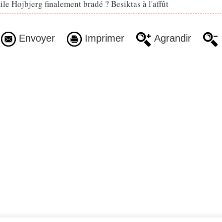
le Hojbjerg finalement bradé ? Besiktas à l'affût
Envoyer
Imprimer
Agrandir