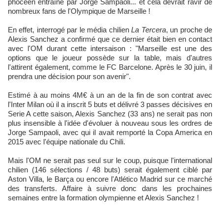
phocéen entraîné par Jorge Sampaoli... et cela devrait ravir de
nombreux fans de l'Olympique de Marseille !
En effet, interrogé par le média chilien
La Tercera
, un proche de
Alexis Sanchez a confirmé que ce dernier était bien en contact
avec l'OM durant cette intersaison : "Marseille est une des
options que le joueur possède sur la table, mais d'autres
l'attirent également, comme le FC Barcelone. Après le 30 juin, il
prendra une décision pour son avenir".
Estimé à au moins 4M€ à un an de la fin de son contrat avec
l'Inter Milan où il a inscrit 5 buts et délivré 3 passes décisives en
Serie A cette saison, Alexis Sanchez (33 ans) ne serait pas non
plus insensible à l'idée d'évoluer à nouveau sous les ordres de
Jorge Sampaoli, avec qui il avait remporté la Copa America en
2015 avec l'équipe nationale du Chili.
Mais l'OM ne serait pas seul sur le coup, puisque l'international
chilien (146 sélections / 48 buts) serait également ciblé par
Aston Villa, le Barça ou encore l'Atlético Madrid sur ce marché
des transferts. Affaire à suivre donc dans les prochaines
semaines entre la formation olympienne et Alexis Sanchez !