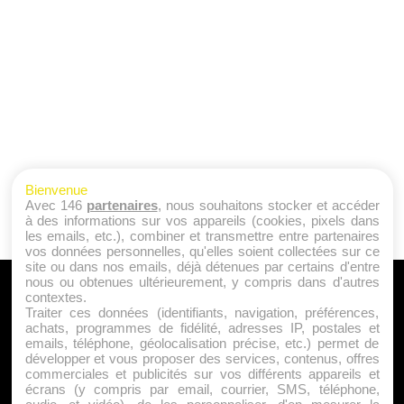
Bienvenue
Avec 146
partenaires
, nous souhaitons stocker et accéder
à des informations sur vos appareils (cookies, pixels dans
les emails, etc.), combiner et transmettre entre partenaires
vos données personnelles, qu'elles soient collectées sur ce
site ou dans nos emails, déjà détenues par certains d'entre
nous ou obtenues ultérieurement, y compris dans d'autres
A PROPOS
contextes.
Traiter ces données (identifiants, navigation, préférences,
Qui sommes nous ?
achats, programmes de fidélité, adresses IP, postales et
emails, téléphone, géolocalisation précise, etc.) permet de
Mentions Légales
développer et vous proposer des services, contenus, offres
Publicité
commerciales et publicités sur vos différents appareils et
écrans (y compris par email, courrier, SMS, téléphone,
Politique de Cookies