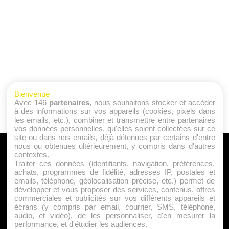
Bienvenue
Avec 146
partenaires
, nous souhaitons stocker et accéder
à des informations sur vos appareils (cookies, pixels dans
les emails, etc.), combiner et transmettre entre partenaires
vos données personnelles, qu'elles soient collectées sur ce
site ou dans nos emails, déjà détenues par certains d'entre
nous ou obtenues ultérieurement, y compris dans d'autres
A PROPOS
contextes.
Traiter ces données (identifiants, navigation, préférences,
Qui sommes nous ?
achats, programmes de fidélité, adresses IP, postales et
emails, téléphone, géolocalisation précise, etc.) permet de
Mentions Légales
développer et vous proposer des services, contenus, offres
Publicité
commerciales et publicités sur vos différents appareils et
écrans (y compris par email, courrier, SMS, téléphone,
Politique de Cookies
audio, et vidéo), de les personnaliser, d'en mesurer la
Contact
performance, et d'étudier les audiences.