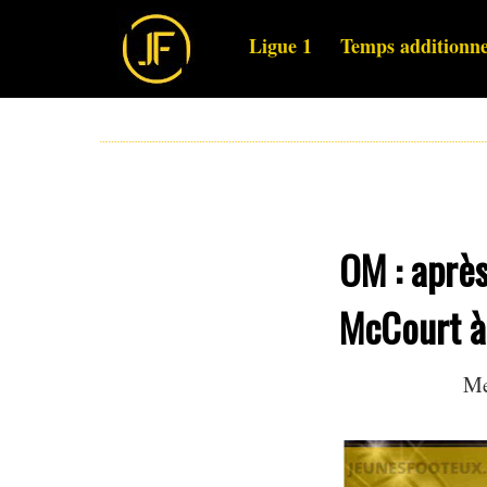
Ligue 1
Temps additionne
OM : après
McCourt à 
Me