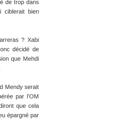
té de trop dans
i ciblerait bien
arreras ? Xabi
donc décidé de
asion que Mehdi
.
nd Mendy serait
pérée par l'OM
diront que cela
eu épargné par