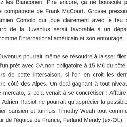
z les Bianconeri. Pire encore, ça ne bouscule p
le compatriote de Frank McCourt. Grosse pressio
mien Comolo qui joue clairement avec le feu 
ard de la Juventus serait favorable à un dép
 comme l'international américain et son entourage.
 Juventus pourrait même se résoudre à laisser fil
d'un prêt avec OA non obligatoire à 15 M€ du côté
ors de cette intersaison, si l'on en croit les de
tre côté des Alpes. Un deal gagnant à tout nive
mercato, si cela venait à se concrétiser ! Affaire 
 Adrien Rabiot ne pourrait qu'apprécier la possib
ier parisien et turinois Timothy Weah tout comme
eur de l'équipe de France, Ferland Mendy (ex-OL).