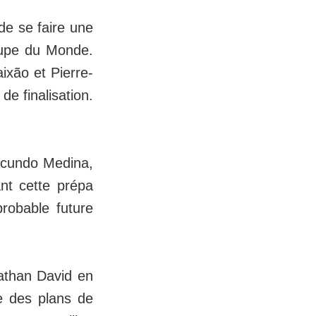
de se faire une
oupe du Monde.
ixão et Pierre-
e finalisation.
acundo Medina,
nt cette prépa
robable future
nathan David en
e des plans de