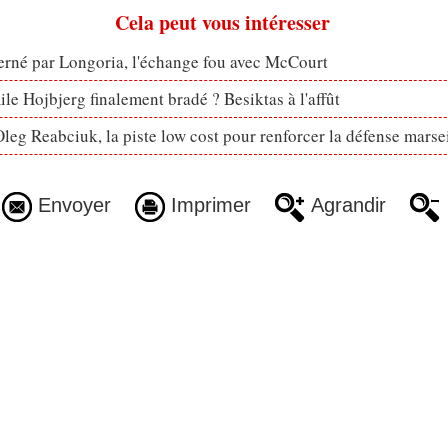
Cela peut vous intéresser
erné par Longoria, l'échange fou avec McCourt
le Hojbjerg finalement bradé ? Besiktas à l'affût
eg Reabciuk, la piste low cost pour renforcer la défense marsei
Envoyer
Imprimer
Agrandir