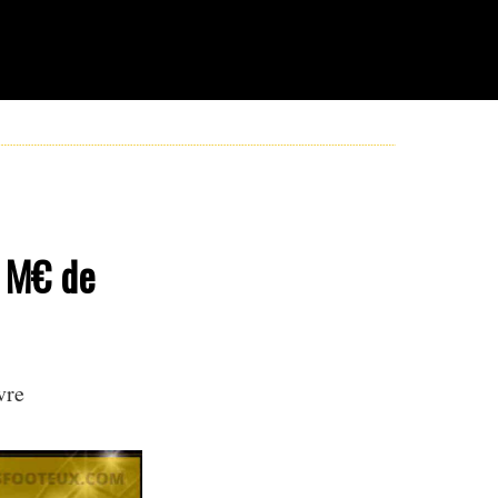
5 M€ de
vre