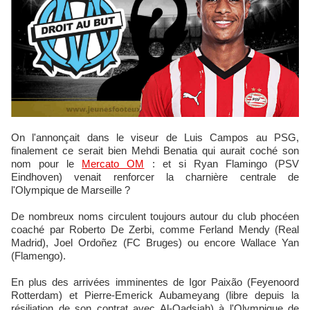
On l'annonçait dans le viseur de Luis Campos au PSG,
finalement ce serait bien Mehdi Benatia qui aurait coché son
nom pour le
Mercato OM
: et si Ryan Flamingo (PSV
Eindhoven) venait renforcer la charnière centrale de
l'Olympique de Marseille ?
De nombreux noms circulent toujours autour du club phocéen
coaché par Roberto De Zerbi, comme Ferland Mendy (Real
Madrid), Joel Ordoñez (FC Bruges) ou encore Wallace Yan
(Flamengo).
En plus des arrivées imminentes de Igor Paixão (Feyenoord
Rotterdam) et Pierre-Emerick Aubameyang (libre depuis la
résiliation de son contrat avec Al-Qadsiah) à l'Olympique de