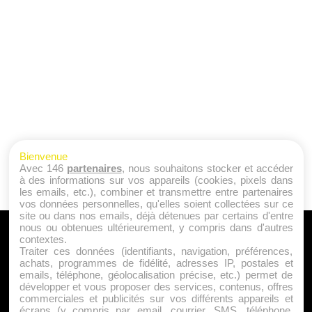
Bienvenue
Avec 146
partenaires
, nous souhaitons stocker et accéder
à des informations sur vos appareils (cookies, pixels dans
les emails, etc.), combiner et transmettre entre partenaires
vos données personnelles, qu'elles soient collectées sur ce
site ou dans nos emails, déjà détenues par certains d'entre
nous ou obtenues ultérieurement, y compris dans d'autres
A PROPOS
contextes.
Traiter ces données (identifiants, navigation, préférences,
Qui sommes nous ?
achats, programmes de fidélité, adresses IP, postales et
emails, téléphone, géolocalisation précise, etc.) permet de
Mentions Légales
développer et vous proposer des services, contenus, offres
Publicité
commerciales et publicités sur vos différents appareils et
écrans (y compris par email, courrier, SMS, téléphone,
Politique de Cookies