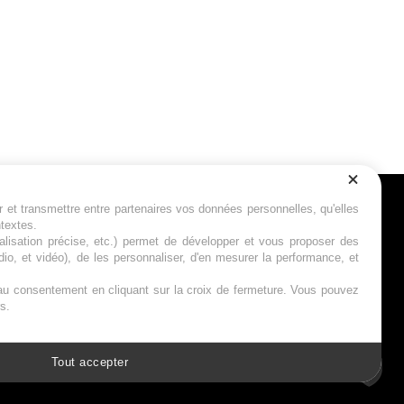
r et transmettre entre partenaires vos données personnelles, qu'elles
Suivez-nous
ntextes.
calisation précise, etc.) permet de développer et vous proposer des
io, et vidéo), de les personnaliser, d'en mesurer la performance, et
s au consentement en cliquant sur la croix de fermeture. Vous pouvez
s.
Tout accepter