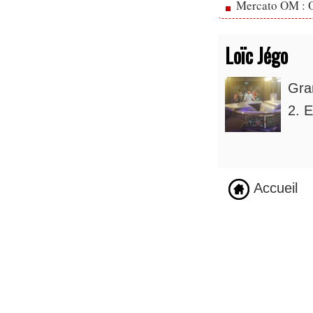
Mercato OM : Ol
Loïc Jégo
Gra
2. E
Accueil