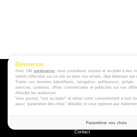
Bienvenue
Avec 146
partenaires
, nous souhaitons stocker et accéder à des inf
A PROPOS
soient collectées sur ce site ou dans nos emails, déjà détenues par 
Traiter ces données (identifiants, navigation, préférences, achats
Qui sommes nous ?
services, contenus, offres commerciales et publicités sur vos diffé
d'étudier les audiences.
Mentions Légales
Vous pouvez "tout accepter" et retirer votre consentement à tout mo
aussi "paramétrer des choix" détaillés et vous opposer aux traitem
Publicité
Politique de Cookies
Paramétrer vos choix
Contact