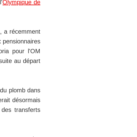
'
Olympique de
, a récemment
x pensionnaires
oria pour l'OM
 suite au départ
s du plomb dans
rerait désormais
des transferts