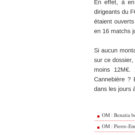
En effet, à en
dirigeants du F
étaient ouverts
en 16 matchs jo
Si aucun montan
sur ce dossier, 
moins 12M€. Al
Cannebière ? 
dans les jours à
OM : Benatia b
OM : Pierre-Emi