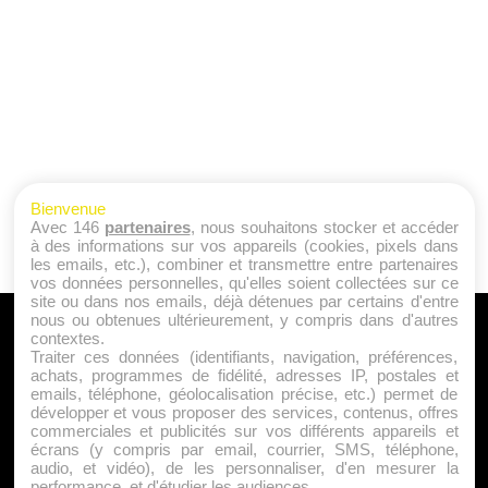
Bienvenue
Avec 146
partenaires
, nous souhaitons stocker et accéder
à des informations sur vos appareils (cookies, pixels dans
les emails, etc.), combiner et transmettre entre partenaires
vos données personnelles, qu'elles soient collectées sur ce
site ou dans nos emails, déjà détenues par certains d'entre
nous ou obtenues ultérieurement, y compris dans d'autres
A PROPOS
contextes.
Traiter ces données (identifiants, navigation, préférences,
Qui sommes nous ?
achats, programmes de fidélité, adresses IP, postales et
emails, téléphone, géolocalisation précise, etc.) permet de
Mentions Légales
développer et vous proposer des services, contenus, offres
Publicité
commerciales et publicités sur vos différents appareils et
écrans (y compris par email, courrier, SMS, téléphone,
Politique de Cookies
audio, et vidéo), de les personnaliser, d'en mesurer la
Contact
performance, et d'étudier les audiences.