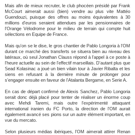
Mais afin de mieux recruter, le club phocéen présidé par Frank
McCourt aimerait aussi (bien) vendre au plus vite Mattéo
Guendouzi, puisque des offres au moins équivalentes à 30
millions d'euros seraient attendues par les pensionnaires de
l'Orange Vélodrome pour le milieu de terrain qui compte huit
sélections en Equipe de France.
Mais qu'on se le dise, le gros chantier de Pablo Longoria à l'OM
durant ce marché des transferts se situera bien au niveau des
latéraux, où seul Jonathan Clauss répond à l'appel à ce poste à
l'heure actuelle au sein de l'effectif marseillais. D'autant plus que
Sead Kolasinac a joué un bien vilain tour à Javier Ribalta et les
siens en refusant à la dernière minute de prolonger pour
s'engager ensuite en faveur de l'Atalanta Bergame, en Serie A.
En cas de départ confirmé de Alexis Sanchez, Pablo Longoria
serait donc déjà placé pour tenter de réaliser un énorme coup
avec Mehdi Taremi, mais outre l'expérimenté attaquant
international iranien du FC Porto, la direction de l'OM aurait
également avancé ses pions sur un autre élément important, en
vue du mercato.
Selon plusieurs médias ibériques, l'OM aimerait attirer Renan