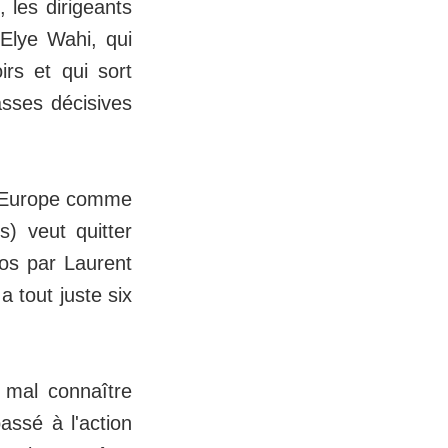
, les dirigeants
 Elye Wahi, qui
rs et qui sort
asses décisives
n Europe comme
) veut quitter
ros par Laurent
a tout juste six
t mal connaître
assé à l'action