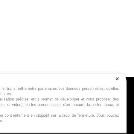
r et transmettre entre partenaires vos données personnelles, qu'elles
Suivez-nous
ntextes.
calisation précise, etc.) permet de développer et vous proposer des
io, et vidéo), de les personnaliser, d'en mesurer la performance, et
s au consentement en cliquant sur la croix de fermeture. Vous pouvez
s.