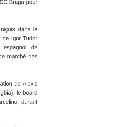
u SC Braga pour
niçois dans le
r de Igor Tudor
t espagnol de
r ce marché des
ation de Alexis
gbia), le board
rcelino, durant