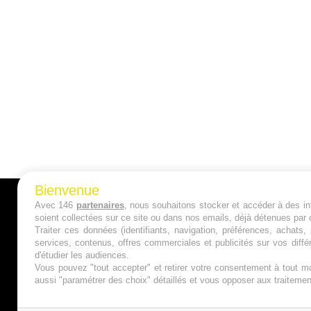
Bienvenue
Avec 146
partenaires
, nous souhaitons stocker et accéder à des inf
A PROPOS
soient collectées sur ce site ou dans nos emails, déjà détenues par 
Traiter ces données (identifiants, navigation, préférences, achats
Qui sommes nous ?
services, contenus, offres commerciales et publicités sur vos diffé
d'étudier les audiences.
Mentions Légales
Vous pouvez "tout accepter" et retirer votre consentement à tout mo
aussi "paramétrer des choix" détaillés et vous opposer aux traitem
Publicité