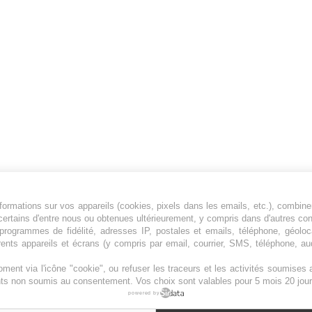
ormations sur vos appareils (cookies, pixels dans les emails, etc.), combine
Jeunesfooteux est un média sportif qui traite
certains d'entre nous ou obtenues ultérieurement, y compris dans d'autres co
principalement de l'actualité de la Ligue 1 et
, programmes de fidélité, adresses IP, postales et emails, téléphone, géolo
rents appareils et écrans (y compris par email, courrier, SMS, téléphone, aud
des grosses actualités de la Ligue 2 et du
football étranger.
ment via l'icône "cookie", ou refuser les traceurs et les activités soumise
Plan du site
|
Syndication
|
Powered by WM
ents non soumis au consentement. Vos choix sont valables pour 5 mois 20 jour
powered by