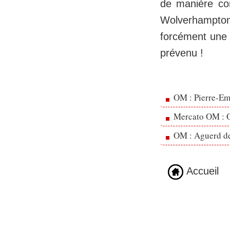
de manière con
Wolverhampton
forcément une 
prévenu !
OM : Pierre-Emi
Mercato OM : Ol
OM : Aguerd de 
Accueil