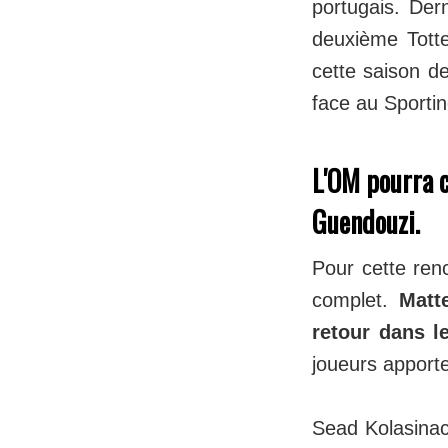
portugais. Der
deuxième Tott
cette saison d
face au Sporti
L'OM pourra c
Guendouzi.
Pour cette ren
complet.
Matt
retour dans l
joueurs apport
Sead Kolasinac