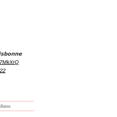
𝗯𝗼𝗻𝗻𝗲
VN7MkXrQ
022
llaise