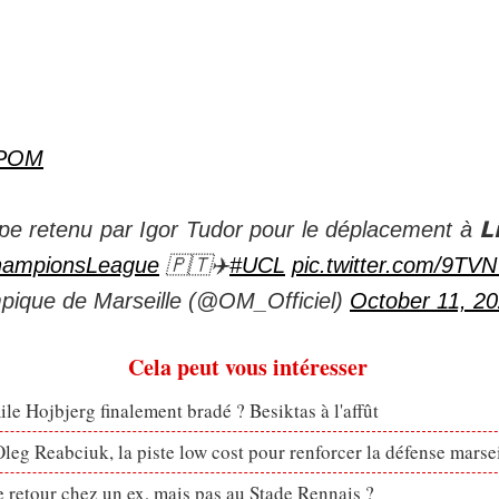
POM
e retenu par Igor Tudor pour le déplacement à 𝗟𝗶𝘀
ampionsLeague
🇵🇹✈️
#UCL
pic.twitter.com/9T
ique de Marseille (@OM_Officiel)
October 11, 2
Cela peut vous intéresser
le Hojbjerg finalement bradé ? Besiktas à l'affût
eg Reabciuk, la piste low cost pour renforcer la défense marsei
retour chez un ex, mais pas au Stade Rennais ?