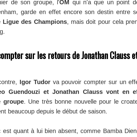
nier de son groupe, l'
OM
qui n'a que un point de
enham, garde en effet encore son destin entre 
e
Ligue des Champions
, mais doit pour cela pre
ng.
ompter sur les retours de Jonathan Clauss e
contre,
Igor Tudor
va pouvoir compter sur un effe
eo Guendouzi et Jonathan Clauss vont en eff
e groupe
. Une très bonne nouvelle pour le croat
ent beaucoup depuis le début de saison.
 est quant à lui bien absent, comme Bamba Dieng