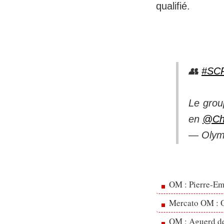
qualifié.
👥
#SC
Le group
en
@Ch
— Olymp
OM : Pierre-Emi
Mercato OM : Ol
OM : Aguerd de 