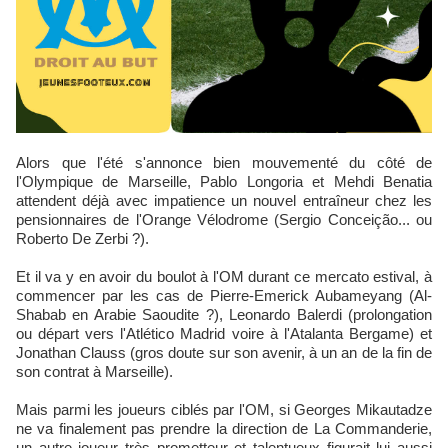
Alors que l'été s'annonce bien mouvementé du côté de
l'Olympique de Marseille, Pablo Longoria et Mehdi Benatia
attendent déjà avec impatience un nouvel entraîneur chez les
pensionnaires de l'Orange Vélodrome (Sergio Conceição... ou
Roberto De Zerbi ?).
Et il va y en avoir du boulot à l'OM durant ce mercato estival, à
commencer par les cas de Pierre-Emerick Aubameyang (Al-
Shabab en Arabie Saoudite ?), Leonardo Balerdi (prolongation
ou départ vers l'Atlético Madrid voire à l'Atalanta Bergame) et
Jonathan Clauss (gros doute sur son avenir, à un an de la fin de
son contrat à Marseille).
Mais parmi les joueurs ciblés par l'OM, si Georges Mikautadze
ne va finalement pas prendre la direction de La Commanderie,
un autre joueur très prometteur et talentueux figurait lui aussi