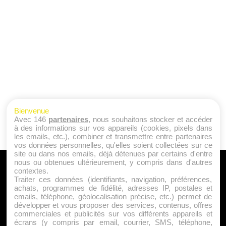
Bienvenue
Avec 146
partenaires
, nous souhaitons stocker et accéder
à des informations sur vos appareils (cookies, pixels dans
les emails, etc.), combiner et transmettre entre partenaires
vos données personnelles, qu'elles soient collectées sur ce
site ou dans nos emails, déjà détenues par certains d'entre
nous ou obtenues ultérieurement, y compris dans d'autres
A PROPOS
contextes.
Traiter ces données (identifiants, navigation, préférences,
Qui sommes nous ?
achats, programmes de fidélité, adresses IP, postales et
emails, téléphone, géolocalisation précise, etc.) permet de
Mentions Légales
développer et vous proposer des services, contenus, offres
Publicité
commerciales et publicités sur vos différents appareils et
écrans (y compris par email, courrier, SMS, téléphone,
Politique de Cookies