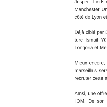
Jesper Linds
Manchester Uni
côté de Lyon et
Déjà ciblé par 
turc Ismail Yü
Longoria et Me
Mieux encore, s
marseillais se
recruter cette 
AInsi, une offr
l'OM. De son c