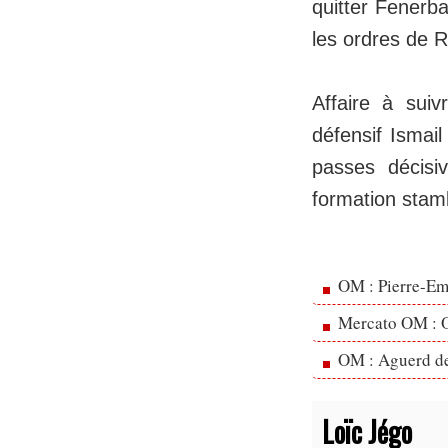
quitter Fenerba
les ordres de R
Affaire à sui
défensif Ismail
passes décisi
formation stam
OM : Pierre-Emi
Mercato OM : Ol
OM : Aguerd de 
Loïc Jégo