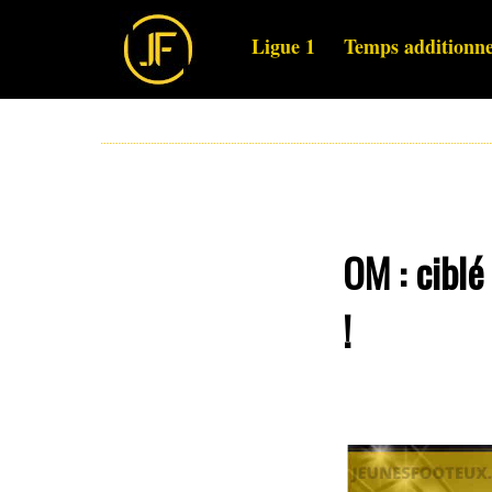
Ligue 1
Temps additionne
OM : ciblé
!