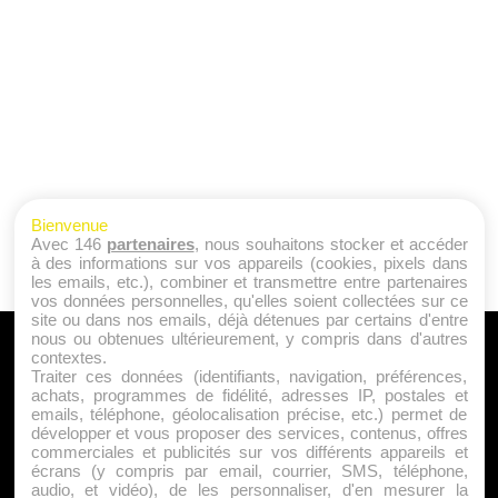
Bienvenue
Avec 146
partenaires
, nous souhaitons stocker et accéder
à des informations sur vos appareils (cookies, pixels dans
les emails, etc.), combiner et transmettre entre partenaires
vos données personnelles, qu'elles soient collectées sur ce
site ou dans nos emails, déjà détenues par certains d'entre
nous ou obtenues ultérieurement, y compris dans d'autres
A PROPOS
contextes.
Traiter ces données (identifiants, navigation, préférences,
Qui sommes nous ?
achats, programmes de fidélité, adresses IP, postales et
emails, téléphone, géolocalisation précise, etc.) permet de
Mentions Légales
développer et vous proposer des services, contenus, offres
Publicité
commerciales et publicités sur vos différents appareils et
écrans (y compris par email, courrier, SMS, téléphone,
Politique de Cookies
audio, et vidéo), de les personnaliser, d'en mesurer la