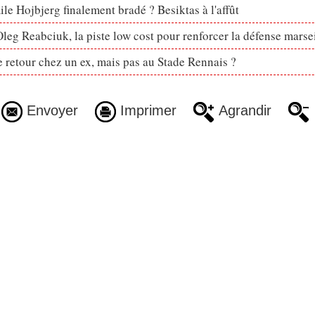
le Hojbjerg finalement bradé ? Besiktas à l'affût
eg Reabciuk, la piste low cost pour renforcer la défense marsei
retour chez un ex, mais pas au Stade Rennais ?
Envoyer
Imprimer
Agrandir