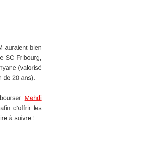
M auraient bien
le SC Fribourg,
ahyane (valorisé
n de 20 ans).
ébourser
Mehdi
in d'offrir les
re à suivre !