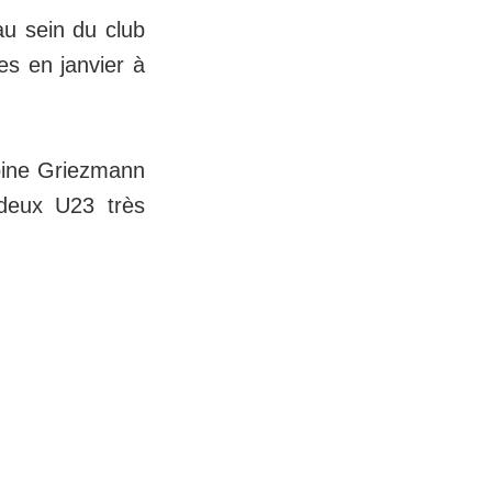
au sein du club
es en janvier à
oine Griezmann
 deux U23 très