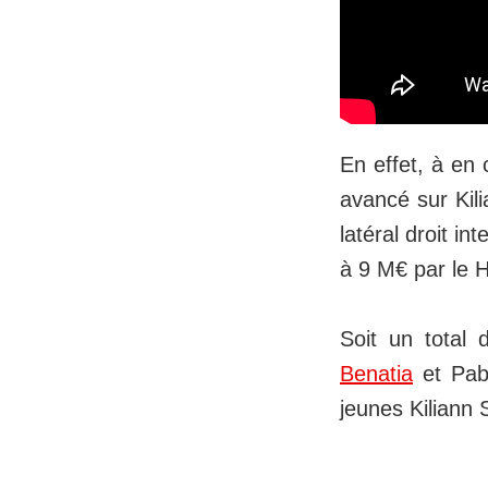
En effet, à en 
avancé sur Kili
latéral droit i
à 9 M€ par le H
Soit un total
Benatia
et Pabl
jeunes Kiliann 