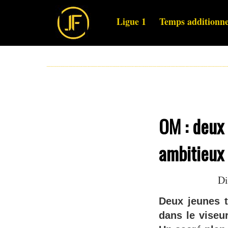
Ligue 1
Temps additionne
OM : deux
ambitieux 
Di
Deux jeunes t
dans le viseu