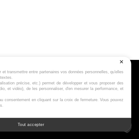
r et transmettre entre partenaires vos données personnelles, qu'elles
Suivez-nous
ntextes.
calisation précise, etc.) permet de développer et vous proposer des
io, et vidéo), de les personnaliser, d'en mesurer la performance, et
s au consentement en cliquant sur la croix de fermeture. Vous pouvez
s.
Tout accepter