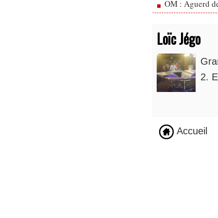
OM : Aguerd de 
Loïc Jégo
Gra
2. E
Accueil