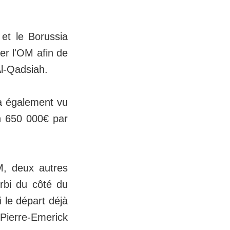
et le Borussia
er l'OM afin de
Al-Qadsiah.
ra également vu
on 650 000€ par
M, deux autres
erbi du côté du
i le départ déjà
ierre-Emerick