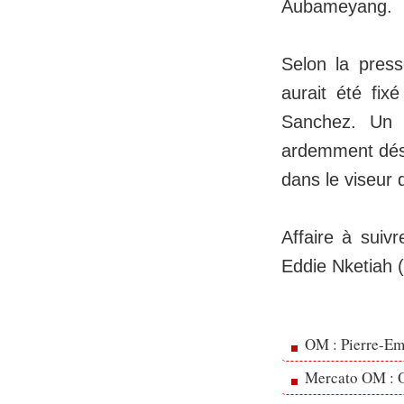
Aubameyang.
Selon la press
aurait été fix
Sanchez. Un re
ardemment désir
dans le viseur
Affaire à suiv
Eddie Nketiah (A
OM : Pierre-Emi
Mercato OM : Ol