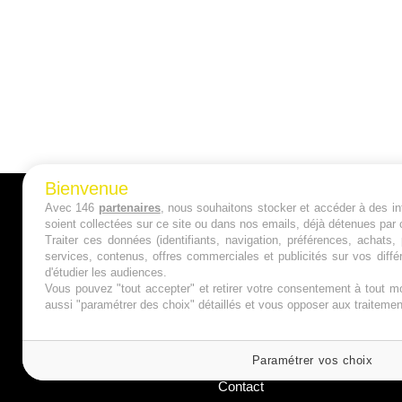
Bienvenue
Avec 146
partenaires
, nous souhaitons stocker et accéder à des inf
A PROPOS
soient collectées sur ce site ou dans nos emails, déjà détenues par 
Traiter ces données (identifiants, navigation, préférences, achats
Qui sommes nous ?
services, contenus, offres commerciales et publicités sur vos diffé
d'étudier les audiences.
Mentions Légales
Vous pouvez "tout accepter" et retirer votre consentement à tout mo
aussi "paramétrer des choix" détaillés et vous opposer aux traitem
Publicité
Politique de Cookies
Paramétrer vos choix
Contact