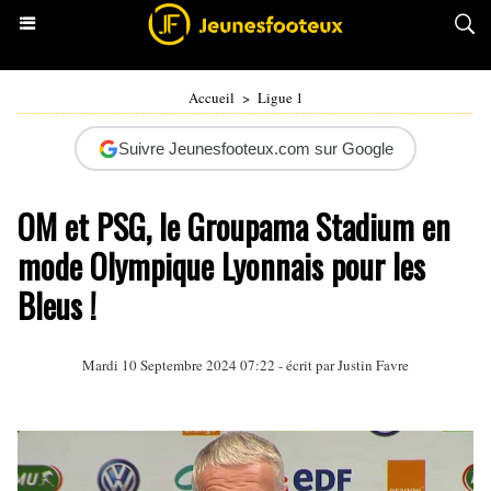
Accueil
>
Ligue 1
Suivre Jeunesfooteux.com sur Google
OM et PSG, le Groupama Stadium en
mode Olympique Lyonnais pour les
Bleus !
Mardi 10 Septembre 2024 07:22 - écrit par
Justin Favre