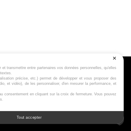
r et transmettre entre partenaires vos données personnelles, qu'elles
Suivez-nous
ntextes.
calisation précise, etc.) permet de développer et vous proposer des
io, et vidéo), de les personnaliser, d'en mesurer la performance, et
s au consentement en cliquant sur la croix de fermeture. Vous pouvez
s.
Tout accepter