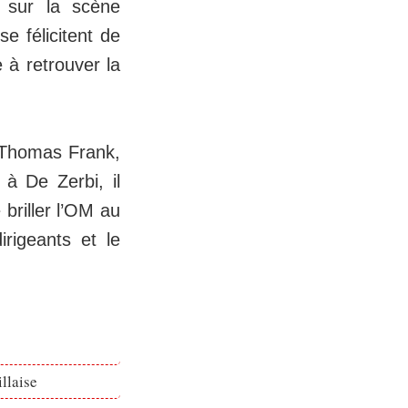
 sur la scène
e félicitent de
e à retrouver la
 Thomas Frank,
 à De Zerbi, il
e briller l’OM au
rigeants et le
llaise