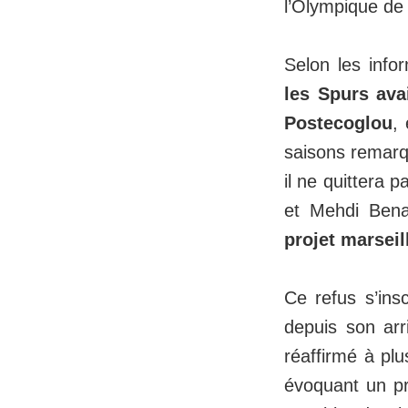
l’Olympique de 
Selon les info
les Spurs ava
Postecoglou
,
saisons remarq
il ne quittera 
et Mehdi Bena
projet marseil
Ce refus s’ins
depuis son arr
réaffirmé à plu
évoquant un pr