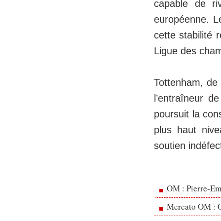
capable de ri
européenne. Les
cette stabilité
Ligue des cham
Tottenham, de 
l’entraîneur d
poursuit la cons
plus haut nive
soutien indéfec
OM : Pierre-Emi
Mercato OM : Ol