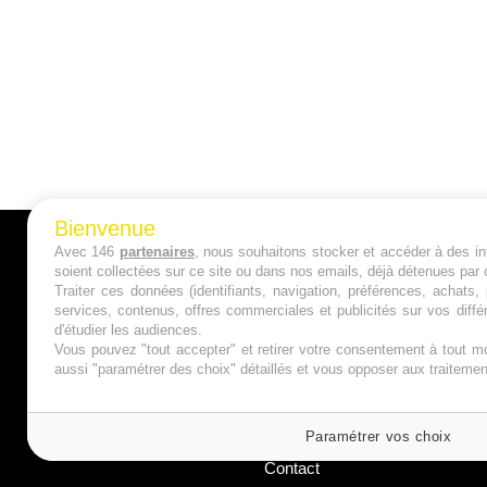
Bienvenue
Avec 146
partenaires
, nous souhaitons stocker et accéder à des inf
A PROPOS
soient collectées sur ce site ou dans nos emails, déjà détenues par 
Traiter ces données (identifiants, navigation, préférences, achats
Qui sommes nous ?
services, contenus, offres commerciales et publicités sur vos diffé
d'étudier les audiences.
Mentions Légales
Vous pouvez "tout accepter" et retirer votre consentement à tout mo
aussi "paramétrer des choix" détaillés et vous opposer aux traitem
Publicité
Politique de Cookies
Paramétrer vos choix
Contact