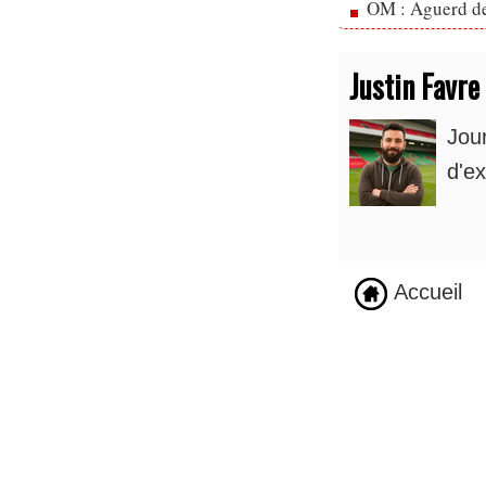
OM : Aguerd de 
Justin Favre
Jou
d'ex
Accueil