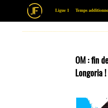
Ligue 1
Temps additionne
OM : fin d
Longoria !