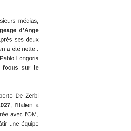
sieurs médias,
ogeage d’Ange
après ses deux
n a été nette :
 Pablo Longoria
 focus sur le
oberto De Zerbi
2027
, l’Italien a
urée avec l’OM,
âtir une équipe