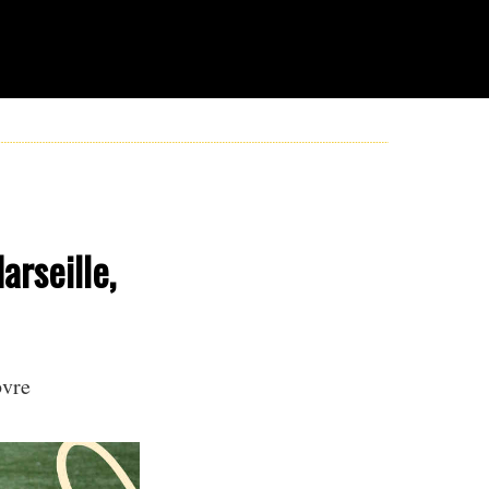
rseille,
bvre