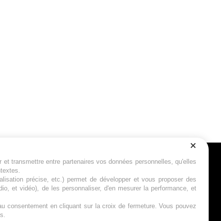
r et transmettre entre partenaires vos données personnelles, qu'elles
Suivez-nous
ntextes.
calisation précise, etc.) permet de développer et vous proposer des
io, et vidéo), de les personnaliser, d'en mesurer la performance, et
s au consentement en cliquant sur la croix de fermeture. Vous pouvez
s.