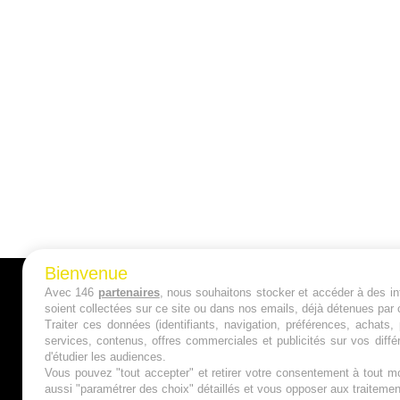
Bienvenue
Avec 146
partenaires
, nous souhaitons stocker et accéder à des inf
A PROPOS
soient collectées sur ce site ou dans nos emails, déjà détenues par 
Traiter ces données (identifiants, navigation, préférences, achats
Qui sommes nous ?
services, contenus, offres commerciales et publicités sur vos diffé
d'étudier les audiences.
Mentions Légales
Vous pouvez "tout accepter" et retirer votre consentement à tout mo
aussi "paramétrer des choix" détaillés et vous opposer aux traitem