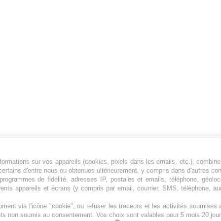
ormations sur vos appareils (cookies, pixels dans les emails, etc.), combine
Jeunesfooteux est un média sportif qui traite
certains d'entre nous ou obtenues ultérieurement, y compris dans d'autres co
principalement de l'actualité de la Ligue 1 et
, programmes de fidélité, adresses IP, postales et emails, téléphone, géolo
rents appareils et écrans (y compris par email, courrier, SMS, téléphone, aud
des grosses actualités de la Ligue 2 et du
football étranger.
ment via l'icône "cookie", ou refuser les traceurs et les activités soumise
Plan du site
|
Syndication
|
Powered by WM
ents non soumis au consentement. Vos choix sont valables pour 5 mois 20 jour