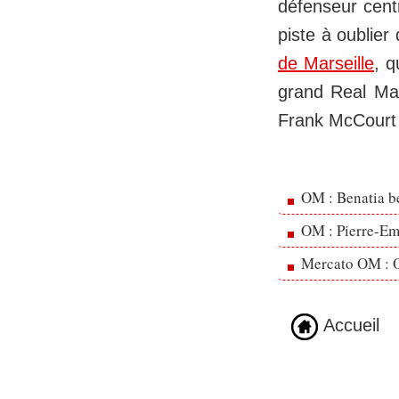
défenseur centr
piste à oublier
de Marseille
, q
grand Real Mad
Frank McCourt 
OM : Benatia b
OM : Pierre-Emi
Mercato OM : Ol
Accueil