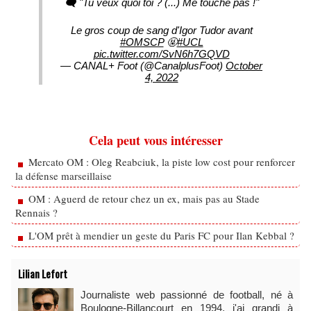
🗨️ "Tu veux quoi toi ? (...) Me touche pas !"
Le gros coup de sang d'Igor Tudor avant
#OMSCP
🤬
#UCL
pic.twitter.com/SvN6h7GQVD
— CANAL+ Foot (@CanalplusFoot)
October
4, 2022
Cela peut vous intéresser
Mercato OM : Oleg Reabciuk, la piste low cost pour renforcer
la défense marseillaise
OM : Aguerd de retour chez un ex, mais pas au Stade
Rennais ?
L'OM prêt à mendier un geste du Paris FC pour Ilan Kebbal ?
Lilian Lefort
Journaliste web passionné de football, né à
Boulogne-Billancourt en 1994, j'ai grandi à