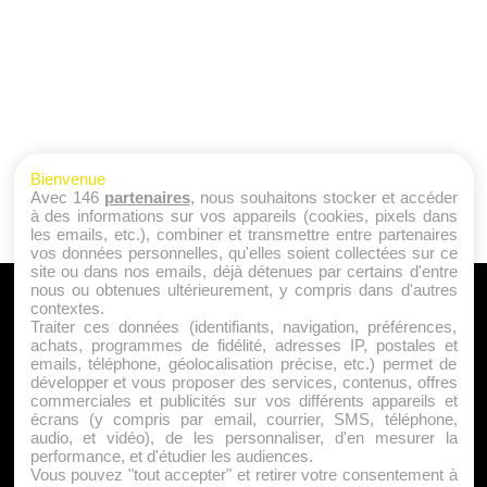
Bienvenue
Avec 146
partenaires
, nous souhaitons stocker et accéder
à des informations sur vos appareils (cookies, pixels dans
les emails, etc.), combiner et transmettre entre partenaires
vos données personnelles, qu'elles soient collectées sur ce
site ou dans nos emails, déjà détenues par certains d'entre
nous ou obtenues ultérieurement, y compris dans d'autres
A PROPOS
contextes.
Traiter ces données (identifiants, navigation, préférences,
Qui sommes nous ?
achats, programmes de fidélité, adresses IP, postales et
emails, téléphone, géolocalisation précise, etc.) permet de
Mentions Légales
développer et vous proposer des services, contenus, offres
Publicité
commerciales et publicités sur vos différents appareils et
écrans (y compris par email, courrier, SMS, téléphone,
Politique de Cookies
audio, et vidéo), de les personnaliser, d'en mesurer la
Contact
performance, et d'étudier les audiences.
Vous pouvez "tout accepter" et retirer votre consentement à