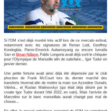
Si l'OM s'est déjà montré très actif lors de ce mercato estival,
notamment avec les signatures de Renan Lodi, Geoffrey
Kondogbia, Pierre-Emerick Aubameyang ou encore Ismaïla
Sarr et
Iliman Ndiaye
, Pablo Longoria avait déjà sorti le chéquier
pour l'Olympique de Marseille afin de satisfaire... Igor Tudor en
janvier dernier.
Une petite fortune avait ainsi déjà été dépensée par le club
phocéen de Frank McCourt lors du dernier marché des
transferts hivernal afin de mettre la main sur Azzedine Ounahi,
Vitinha... et Ruslan Malinovskyi (qui était déjà désiré par le
croate Igor Tudor durant l'été 2022, en vain). Mais l'arrivée de
Marcelino sur le banc marseillais aurait changé pas mal de
choses...
En effet, le nouvel entraîneur espagnol de l'OM ne compterait