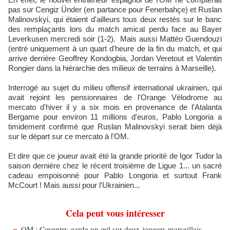
pas sur Cengiz Ünder (en partance pour Fenerbahçe) et Ruslan
Malinovskyi, qui étaient d'ailleurs tous deux restés sur le banc
des remplaçants lors du match amical perdu face au Bayer
Leverkusen mercredi soir (1-2). Mais aussi Mattéo Guendouzi
(entré uniquement à un quart d'heure de la fin du match, et qui
arrive derrière Geoffrey Kondogbia, Jordan Veretout et Valentin
Rongier dans la hiérarchie des milieux de terrains à Marseille).
Interrogé au sujet du milieu offensif international ukrainien, qui
avait rejoint les pensionnaires de l'Orange Vélodrome au
mercato d'hiver il y a six mois en provenance de l'Atalanta
Bergame pour environ 11 millions d'euros, Pablo Longoria a
timidement confirmé que Ruslan Malinovskyi serait bien déjà
sur le départ sur ce mercato à l'OM.
Et dire que ce joueur avait été la grande priorité de Igor Tudor la
saison dernière chez le récent troisième de Ligue 1... un sacré
cadeau empoisonné pour Pablo Longoria et surtout Frank
McCourt ! Mais aussi pour l'Ukrainien...
Cela peut vous intéresser
OM : Coventry garde un œil sur deux joueurs marseillais