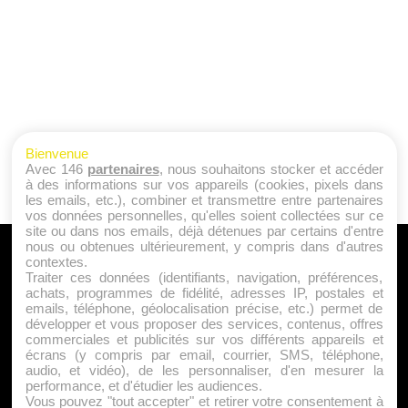
Bienvenue
Avec 146
partenaires
, nous souhaitons stocker et accéder
à des informations sur vos appareils (cookies, pixels dans
les emails, etc.), combiner et transmettre entre partenaires
vos données personnelles, qu'elles soient collectées sur ce
site ou dans nos emails, déjà détenues par certains d'entre
nous ou obtenues ultérieurement, y compris dans d'autres
A PROPOS
contextes.
Traiter ces données (identifiants, navigation, préférences,
Qui sommes nous ?
achats, programmes de fidélité, adresses IP, postales et
emails, téléphone, géolocalisation précise, etc.) permet de
Mentions Légales
développer et vous proposer des services, contenus, offres
Publicité
commerciales et publicités sur vos différents appareils et
écrans (y compris par email, courrier, SMS, téléphone,
Politique de Cookies
audio, et vidéo), de les personnaliser, d'en mesurer la
Contact
performance, et d'étudier les audiences.
Vous pouvez "tout accepter" et retirer votre consentement à