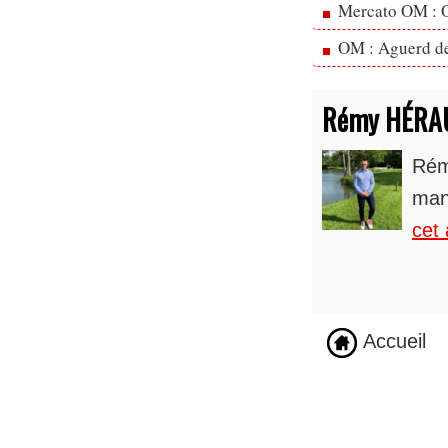
Mercato OM : Ol
OM : Aguerd de 
Rémy HÉRA
Rém
man
cet 
Accueil