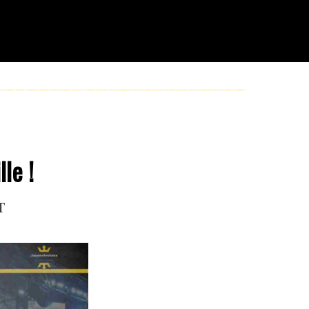
le !
T