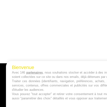
Bienvenue
Avec 146
partenaires
, nous souhaitons stocker et accéder à des inf
A PROPOS
soient collectées sur ce site ou dans nos emails, déjà détenues par 
Traiter ces données (identifiants, navigation, préférences, achats
Qui sommes nous ?
services, contenus, offres commerciales et publicités sur vos diffé
d'étudier les audiences.
Mentions Légales
Vous pouvez "tout accepter" et retirer votre consentement à tout mo
aussi "paramétrer des choix" détaillés et vous opposer aux traitem
Publicité