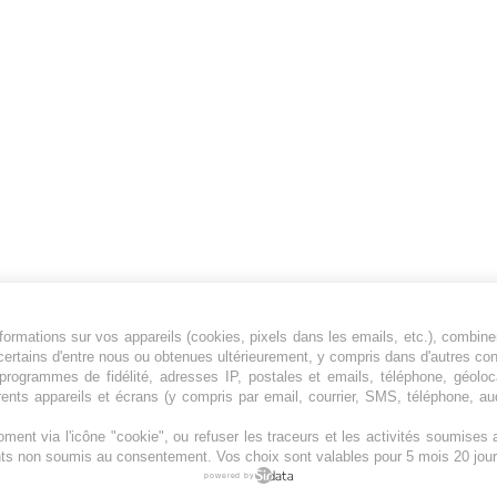
ormations sur vos appareils (cookies, pixels dans les emails, etc.), combine
Jeunesfooteux est un média sportif qui traite
certains d'entre nous ou obtenues ultérieurement, y compris dans d'autres co
principalement de l'actualité de la Ligue 1 et
, programmes de fidélité, adresses IP, postales et emails, téléphone, géolo
des grosses actualités de la Ligue 2 et du
rents appareils et écrans (y compris par email, courrier, SMS, téléphone, aud
football étranger.
ment via l'icône "cookie", ou refuser les traceurs et les activités soumise
Plan du site
|
Syndication
|
Powered by WM
ents non soumis au consentement. Vos choix sont valables pour 5 mois 20 jour
powered by