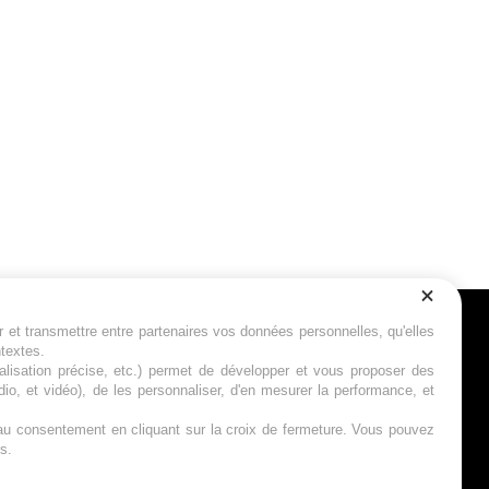
r et transmettre entre partenaires vos données personnelles, qu'elles
Suivez-nous
ntextes.
calisation précise, etc.) permet de développer et vous proposer des
io, et vidéo), de les personnaliser, d'en mesurer la performance, et
s au consentement en cliquant sur la croix de fermeture. Vous pouvez
s.