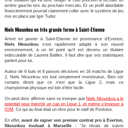
arrière gauche lors du prochain mercato. Et un profil abordable
financièrement pourrait clairement coller avec le système de jeu
mis en place par Igor Tudor.
Niels Nkounkou en très grande forme à Saint-Etienne
Arrivé en janvier à Saint-Etienne en provenance d'Everton,
Niels Nkounkou
s'est rapidement adapté à son nouvel
environnement, à un tel point qu'il est devenu un titulaire
indiscutable de Laurent Batlles. Il faut dire que ses statistiques
parlent pour lui.
Auteur de 6 buts et 8 passes décisives en 16 matchs de Ligue
2, Niels Nkounkou est tout simplement monstrueux. Bien sûr
certains diront que ce n'est que la Ligue 2, mais ce
championnat physique est loin d'être facile.
On peut donc affirmer sans se tromper que
Niels Nkounkou a le
potentiel pour franchir un cap en Ligue 1, et même s'imposer à
l'OM
. Ce qui au final était un rêve pour le natif de Pontoise.
En effet,
avant de signer son premier contrat pro à Everton,
Nkounkou évoluait à Marseille
: "Je rêvais de suivre