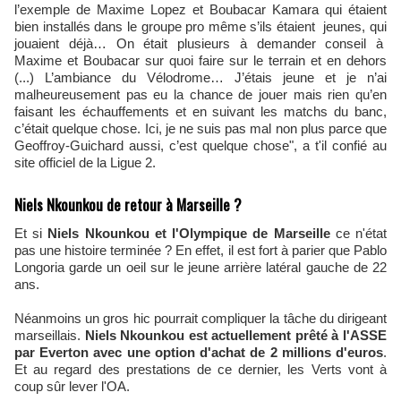
l’exemple de Maxime Lopez et Boubacar Kamara qui étaient
bien installés dans le groupe pro même s’ils étaient jeunes, qui
jouaient déjà… On était plusieurs à demander conseil à
Maxime et Boubacar sur quoi faire sur le terrain et en dehors
(...) L’ambiance du Vélodrome… J’étais jeune et je n’ai
malheureusement pas eu la chance de jouer mais rien qu’en
faisant les échauffements et en suivant les matchs du banc,
c’était quelque chose. Ici, je ne suis pas mal non plus parce que
Geoffroy-Guichard aussi, c’est quelque chose", a t'il confié au
site officiel de la Ligue 2.
Niels Nkounkou de retour à Marseille ?
Et si
Niels Nkounkou et l'Olympique de Marseille
ce n'état
pas une histoire terminée ? En effet, il est fort à parier que Pablo
Longoria garde un oeil sur le jeune arrière latéral gauche de 22
ans.
Néanmoins un gros hic pourrait compliquer la tâche du dirigeant
marseillais.
Niels Nkounkou est actuellement prêté à l'ASSE
par Everton avec une option d'achat de 2 millions d'euros
.
Et au regard des prestations de ce dernier, les Verts vont à
coup sûr lever l'OA.