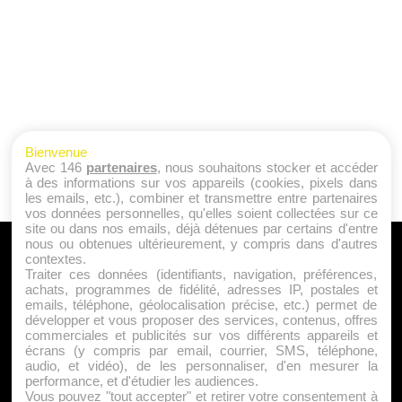
Bienvenue
Avec 146
partenaires
, nous souhaitons stocker et accéder
à des informations sur vos appareils (cookies, pixels dans
les emails, etc.), combiner et transmettre entre partenaires
vos données personnelles, qu'elles soient collectées sur ce
site ou dans nos emails, déjà détenues par certains d'entre
nous ou obtenues ultérieurement, y compris dans d'autres
A PROPOS
contextes.
Traiter ces données (identifiants, navigation, préférences,
Qui sommes nous ?
achats, programmes de fidélité, adresses IP, postales et
emails, téléphone, géolocalisation précise, etc.) permet de
Mentions Légales
développer et vous proposer des services, contenus, offres
Publicité
commerciales et publicités sur vos différents appareils et
écrans (y compris par email, courrier, SMS, téléphone,
Politique de Cookies
audio, et vidéo), de les personnaliser, d'en mesurer la
Contact
performance, et d'étudier les audiences.
Vous pouvez "tout accepter" et retirer votre consentement à