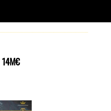
à 14M€