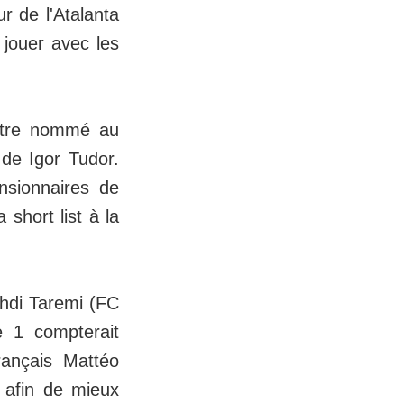
r de l'Atalanta
 jouer avec les
.
'être nommé au
 de Igor Tudor.
nsionnaires de
short list à la
hdi Taremi (FC
e 1 compterait
rançais Mattéo
 afin de mieux