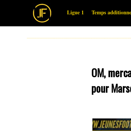
Ligue 1
Temps additionne
OM, mercat
pour Marse