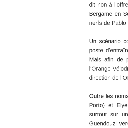
dit non à l'off
Bergame en Ser
nerfs de Pablo 
Un scénario co
poste d'entraî
Mais afin de 
l'Orange Vélodr
direction de l'
Outre les nom
Porto) et Ely
surtout sur un
Guendouzi vers