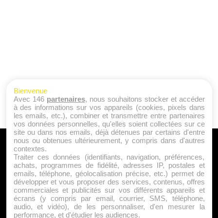
Bienvenue
Avec 146
partenaires
, nous souhaitons stocker et accéder
à des informations sur vos appareils (cookies, pixels dans
les emails, etc.), combiner et transmettre entre partenaires
vos données personnelles, qu'elles soient collectées sur ce
site ou dans nos emails, déjà détenues par certains d'entre
nous ou obtenues ultérieurement, y compris dans d'autres
A PROPOS
contextes.
Traiter ces données (identifiants, navigation, préférences,
Qui sommes nous ?
achats, programmes de fidélité, adresses IP, postales et
emails, téléphone, géolocalisation précise, etc.) permet de
Mentions Légales
développer et vous proposer des services, contenus, offres
Publicité
commerciales et publicités sur vos différents appareils et
écrans (y compris par email, courrier, SMS, téléphone,
Politique de Cookies
audio, et vidéo), de les personnaliser, d'en mesurer la
Contact
performance, et d'étudier les audiences.