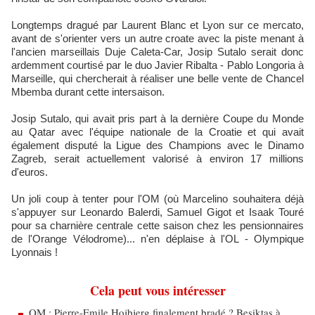
Longtemps dragué par Laurent Blanc et Lyon sur ce mercato,
avant de s'orienter vers un autre croate avec la piste menant à
l'ancien marseillais Duje Caleta-Car, Josip Sutalo serait donc
ardemment courtisé par le duo Javier Ribalta - Pablo Longoria à
Marseille, qui chercherait à réaliser une belle vente de Chancel
Mbemba durant cette intersaison.
Josip Sutalo, qui avait pris part à la dernière Coupe du Monde
au Qatar avec l'équipe nationale de la Croatie et qui avait
également disputé la Ligue des Champions avec le Dinamo
Zagreb, serait actuellement valorisé à environ 17 millions
d'euros.
Un joli coup à tenter pour l'OM (où Marcelino souhaitera déjà
s'appuyer sur Leonardo Balerdi, Samuel Gigot et Isaak Touré
pour sa charnière centrale cette saison chez les pensionnaires
de l'Orange Vélodrome)... n'en déplaise à l'OL - Olympique
Lyonnais !
Cela peut vous intéresser
OM : Pierre-Emile Hojbjerg finalement bradé ? Besiktas à