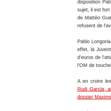
disposition Pab
sujet, il est f
de Mattéo Guen
refusent de l'a
Pablo Longoria
effet, la Juven
d'euros de l'at
l'OM de toucher
A en croire le
Rudi Garcia, a
dossier Maxim