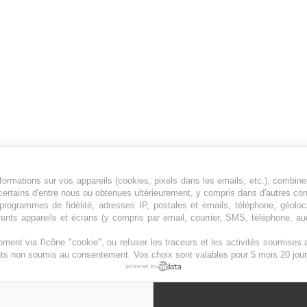
ormations sur vos appareils (cookies, pixels dans les emails, etc.), combine
Jeunesfooteux est un média sportif qui traite
certains d'entre nous ou obtenues ultérieurement, y compris dans d'autres co
principalement de l'actualité de la Ligue 1 et
, programmes de fidélité, adresses IP, postales et emails, téléphone, géolo
rents appareils et écrans (y compris par email, courrier, SMS, téléphone, aud
des grosses actualités de la Ligue 2 et du
football étranger.
ment via l'icône "cookie", ou refuser les traceurs et les activités soumise
Plan du site
|
Syndication
|
Powered by WM
ents non soumis au consentement. Vos choix sont valables pour 5 mois 20 jour
powered by