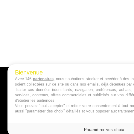
Bienvenue
Avec 146
partenaires
, nous souhaitons stocker et accéder à des inf
A PROPOS
soient collectées sur ce site ou dans nos emails, déjà détenues par 
Traiter ces données (identifiants, navigation, préférences, achats
Qui sommes nous ?
services, contenus, offres commerciales et publicités sur vos diffé
d'étudier les audiences.
Mentions Légales
Vous pouvez "tout accepter" et retirer votre consentement à tout mo
aussi "paramétrer des choix" détaillés et vous opposer aux traitem
Publicité
Politique de Cookies
Paramétrer vos choix