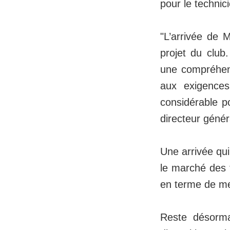
pour le techni
"L’arrivée de M
projet du club
une compréhens
aux exigence
considérable po
directeur généra
Une arrivée qui
le marché des t
en terme de me
Reste désorma