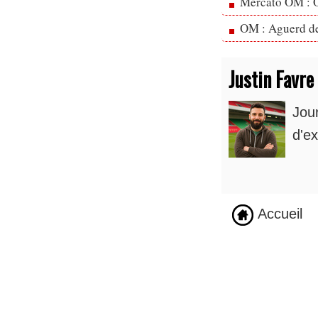
Mercato OM : Ol
OM : Aguerd de 
Justin Favre
Jou
d'ex
Accueil