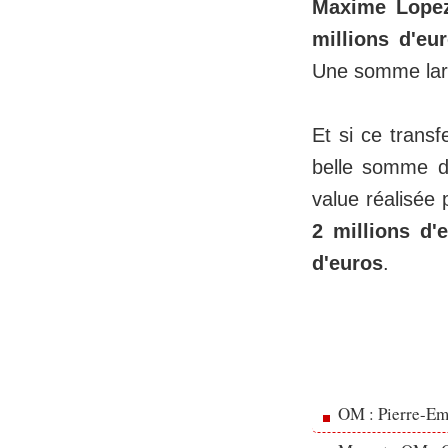
Maxime Lopez
millions d'eu
Une somme larg
Et si ce transf
belle somme d'
value réalisée
2 millions d'
d'euros
.
OM : Pierre-Emi