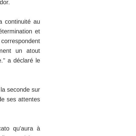
udor.
a continuité au
termination et
 correspondent
ment un atout
e." a déclaré le
 la seconde sur
de ses attentes
cato qu'aura à