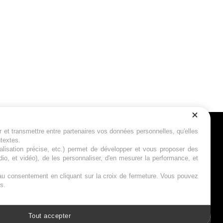
r et transmettre entre partenaires vos données personnelles, qu'elles
Suivez-nous
ntextes.
calisation précise, etc.) permet de développer et vous proposer des
io, et vidéo), de les personnaliser, d'en mesurer la performance, et
s au consentement en cliquant sur la croix de fermeture. Vous pouvez
s.
Tout accepter