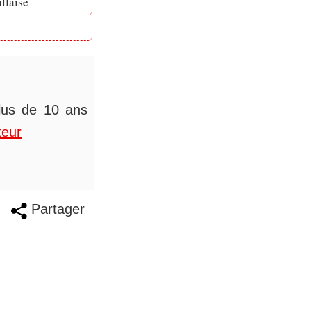
llaise
plus de 10 ans
teur
Partager