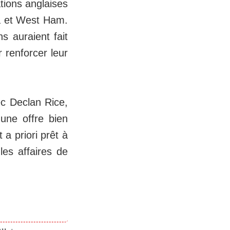
tions anglaises
la et West Ham.
s auraient fait
r renforcer leur
ec Declan Rice,
une offre bien
 a priori prêt à
les affaires de