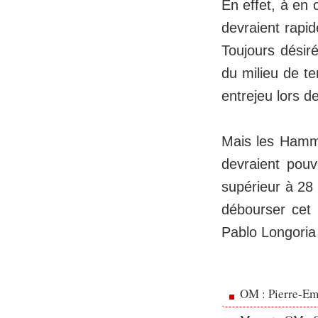
En effet, à en 
devraient rapid
Toujours désiré
du milieu de te
entrejeu lors d
Mais les Hamme
devraient pouv
supérieur à 28 m
débourser cet h
Pablo Longoria 
OM : Pierre-Emi