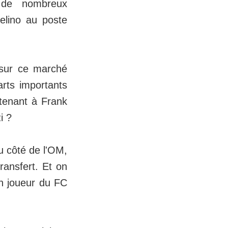
 de nombreux
elino au poste
x sur ce marché
arts importants
rtenant à Frank
i ?
u côté de l'OM,
ransfert. Et on
en joueur du FC