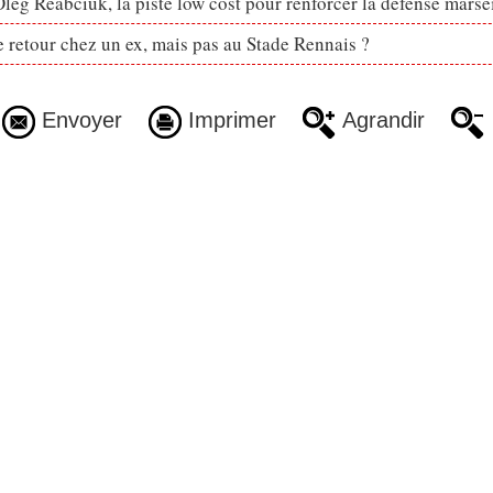
eg Reabciuk, la piste low cost pour renforcer la défense marsei
retour chez un ex, mais pas au Stade Rennais ?
Envoyer
Imprimer
Agrandir