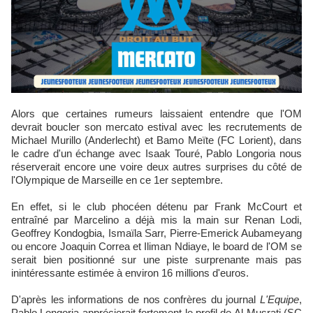
Alors que certaines rumeurs laissaient entendre que l'OM
devrait boucler son mercato estival avec les recrutements de
Michael Murillo (Anderlecht) et Bamo Meïte (FC Lorient), dans
le cadre d'un échange avec Isaak Touré, Pablo Longoria nous
réserverait encore une voire deux autres surprises du côté de
l'Olympique de Marseille en ce 1er septembre.
En effet, si le club phocéen détenu par Frank McCourt et
entraîné par Marcelino a déjà mis la main sur Renan Lodi,
Geoffrey Kondogbia, Ismaïla Sarr, Pierre-Emerick Aubameyang
ou encore Joaquin Correa et Iliman Ndiaye, le board de l'OM se
serait bien positionné sur une piste surprenante mais pas
inintéressante estimée à environ 16 millions d'euros.
D'après les informations de nos confrères du journal
L'Equipe
,
Pablo Longoria apprécierait fortement le profil de Al-Musrati (SC