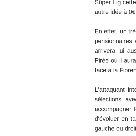
Süper Lig cette
autre idée à 0€
En effet, un tr
pensionnaires 
arrivera lui a
Pirée où il aur
face à la Fioren
L'attaquant in
sélections ave
accompagner P
d'évoluer en t
gauche ou droi