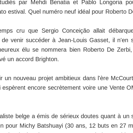
étudiés par Mehdi Benatia et Pablo Longoria p
to estival. Quel numéro neuf idéal pour Roberto D
emps cru que Sergio Conceição allait débarqu
n de venir succéder à Jean-Louis Gasset, il n'en 
'heureux élu se nommera bien Roberto De Zerbi,
uvé un accord Brighton.
ir un nouveau projet ambitieux dans l'ère McCourt
i espèrent encore secrètement voire une Vente O
naliste belge a émis de sérieux doutes quant à un 
n pour Michy Batshuayi (30 ans, 12 buts en 27 m