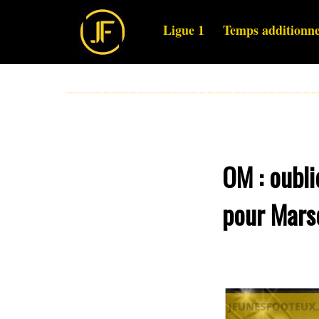
Ligue 1
Temps additionne
OM : oubli
pour Marse