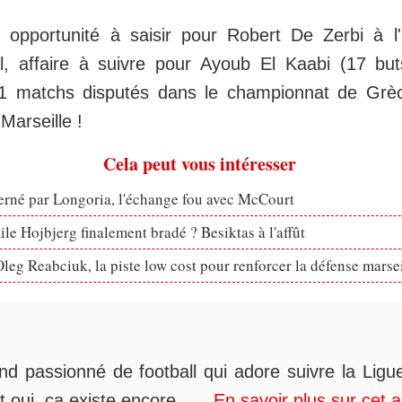
e opportunité à saisir pour Robert De Zerbi à 
l, affaire à suivre pour Ayoub El Kaabi (17 bu
31 matchs disputés dans le championnat de Grè
Marseille !
Cela peut vous intéresser
erné par Longoria, l'échange fou avec McCourt
le Hojbjerg finalement bradé ? Besiktas à l'affût
eg Reabciuk, la piste low cost pour renforcer la défense marsei
nd passionné de football qui adore suivre la Ligue
t oui, ça existe encore......
En savoir plus sur cet 