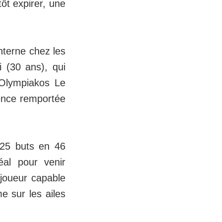
ôt expirer, une
interne chez les
 (30 ans), qui
l'Olympiakos Le
rence remportée
à 25 buts en 46
déal pour venir
joueur capable
e sur les ailes