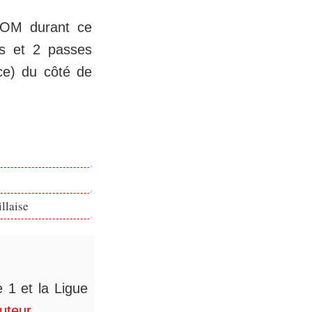
l'OM durant ce
ts et 2 passes
ce) du côté de
llaise
 1 et la Ligue
auteur