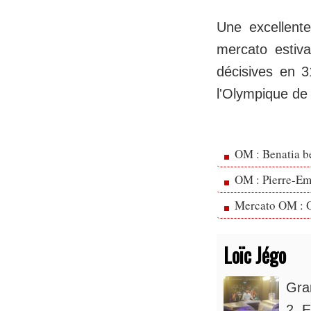
Une excellent
mercato estiva
décisives en 
l'Olympique de 
OM : Benatia b
OM : Pierre-Emi
Mercato OM : Ol
Loïc Jégo
Gra
2. E