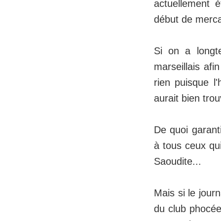
actuellement 
début de merca
Si on a longt
marseillais afi
rien puisque l
aurait bien tro
De quoi garant
à tous ceux qu
Saoudite...
Mais si le jour
du club phocée