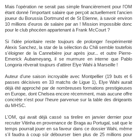
Mais l'opération ne serait pas simple financièrement pour l'OM
étant donné l'important salaire que perçoit actuellement l'ancien
joueur du Borussia Dortmund et de St Etienne, à savoir environ
10 millions d'euros de salaire par an ! Mission impossible donc
pour le club phocéen appartenant à Frank McCourt ?
Si l'idée prioritaire reste toujours de prolonger l'expérimenté
Alexis Sanchez, la star de la sélection du Chili semble toutefois
s'éloigner de la Cannebière jour après jour... et outre Pierre-
Emerick Aubameyang, il se murmure en interne que Pablo
Longoria rêverait toujours d'attirer Elye Wahi à Marseille !
Auteur d'une saison incroyable avec Montpellier (19 buts et 6
passes décisives en 33 matchs de Ligue 1), Elye Wahi aurait
déjà été approché par de nombreuses formations prestigieuses
en Europe, dont Chelsea encore récemment, mais aucune offre
concrète n'est pour l'heure parvenue sur la table des dirigeants
du MHSC.
L'OM, qui avait déjà cassé sa tirelire en janvier dernier pour
recruter Vitinha en provenance de Braga au Portugal, sait que le
temps pourrait jouer en sa faveur dans ce dossier Wahi, même
s'il faudra à coup sûr débourser bien plus de 25 millions pour