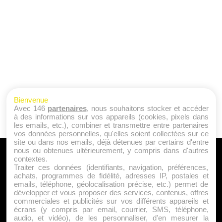
Bienvenue
Avec 146
partenaires
, nous souhaitons stocker et accéder
à des informations sur vos appareils (cookies, pixels dans
les emails, etc.), combiner et transmettre entre partenaires
vos données personnelles, qu'elles soient collectées sur ce
site ou dans nos emails, déjà détenues par certains d'entre
nous ou obtenues ultérieurement, y compris dans d'autres
A PROPOS
contextes.
Traiter ces données (identifiants, navigation, préférences,
Qui sommes nous ?
achats, programmes de fidélité, adresses IP, postales et
emails, téléphone, géolocalisation précise, etc.) permet de
Mentions Légales
développer et vous proposer des services, contenus, offres
Publicité
commerciales et publicités sur vos différents appareils et
écrans (y compris par email, courrier, SMS, téléphone,
Politique de Cookies
audio, et vidéo), de les personnaliser, d'en mesurer la